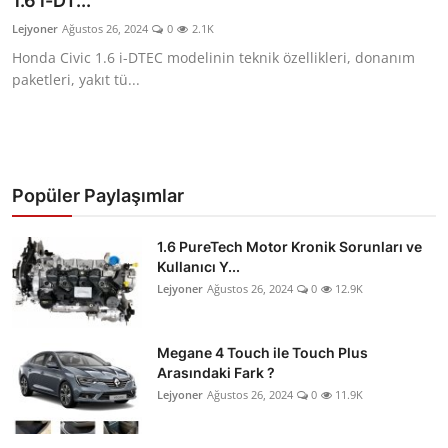
1.6 i-DT...
İkinci El & Ekspertiz
Lejyoner
Ağustos 26, 2024
0
2.1K
Honda Civic 1.6 i-DTEC modelinin teknik özellikleri, donanım
Muayene & Emisyon
paketleri, yakıt tü...
Trafik Cezaları & Mevzuat
Ehliyet & Ruhsat İşlemleri
Popüler Paylaşımlar
Sigorta & Kasko
Yakıt, LPG & Elektrikli
1.6 PureTech Motor Kronik Sorunları ve
Kullanıcı Y...
Lejyoner
Ağustos 26, 2024
0
12.9K
Megane 4 Touch ile Touch Plus
Arasındaki Fark ?
Lejyoner
Ağustos 26, 2024
0
11.9K