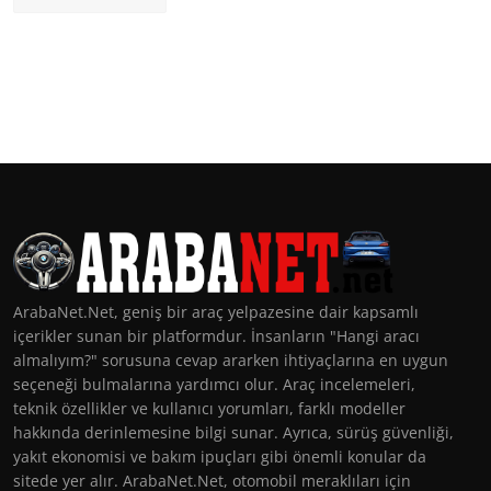
ArabaNet.Net, geniş bir araç yelpazesine dair kapsamlı
içerikler sunan bir platformdur. İnsanların "Hangi aracı
almalıyım?" sorusuna cevap ararken ihtiyaçlarına en uygun
seçeneği bulmalarına yardımcı olur. Araç incelemeleri,
teknik özellikler ve kullanıcı yorumları, farklı modeller
hakkında derinlemesine bilgi sunar. Ayrıca, sürüş güvenliği,
yakıt ekonomisi ve bakım ipuçları gibi önemli konular da
sitede yer alır. ArabaNet.Net, otomobil meraklıları için