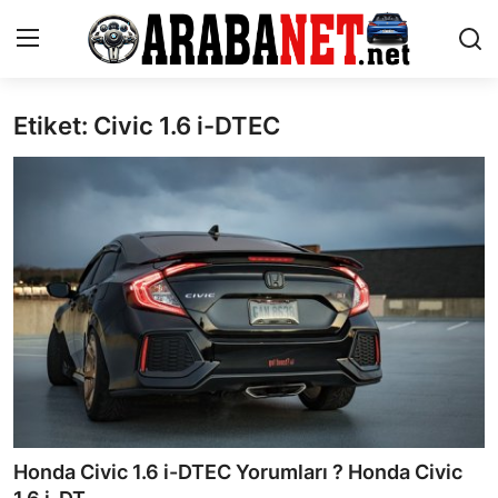
Etiket: Civic 1.6 i-DTEC
Giriş yapmak
Kayıt olmak
Anasayfa
İletişim
Araba Markaları
Paketler
Karşılaştırmalar
Kronik Sorunlar
Honda Civic 1.6 i-DTEC Yorumları ? Honda Civic
Bakım & Arıza Çözümleri