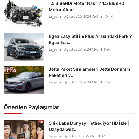
1.5 BlueHDi Motor Nasıl ? 1.5 BlueHDi
Motor Alınır...
Lejyoner
Ağustos 26, 2024
0
10.4K
Egea Easy Stil ile Plus Arasındaki Fark ?
Egea Eas...
Lejyoner
Ağustos 28, 2024
0
9.9K
Jetta Paket Sıralaması ? Jetta Donanım
Paketleri v...
Lejyoner
Ağustos 26, 2024
0
7.6K
Önerilen Paylaşımlar
Silik Baba Dünyayı Fethediyor HD İzle |
Uzayda Gez...
Lejyoner
Ağustos 3, 2025
0
614