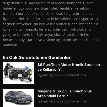
değerli bir bilgi kaynağıdır. Yeni araçlar hakkında güncel
haberler, otomotiv teknolojisindeki yenilikler ve sektör
trendleri burada takip edilebilir. Araç karşılaştırmaları ve
fiyat analizleri, bütçelerine ve beklentilerine en uygun aracı
seçmek isteyenler için harika bir rehber sunar. İster şehir içi
kullanım için kompakt bir araç, ister uzun yolculuklar için
geniş ve konforlu bir SUV arıyor olun, ArabaNet.Net'te
herkesin ihtiyaçlarına ve zevkine uygun bir seçenek bulmak
mümkün.
En Çok Görüntülenen Gönderiler
1.6 PureTech Motor Kronik Sorunları
ve Kullanıcı Y...
Lejyoner
Ağustos 26, 2024
0
12.9K
Megane 4 Touch ile Touch Plus
Arasındaki Fark ?
Lejyoner
Ağustos 26, 2024
0
11.9K