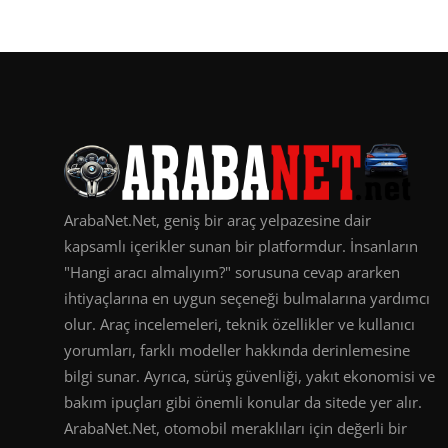
ArabaNet.Net, geniş bir araç yelpazesine dair
kapsamlı içerikler sunan bir platformdur. İnsanların
"Hangi aracı almalıyım?" sorusuna cevap ararken
ihtiyaçlarına en uygun seçeneği bulmalarına yardımcı
olur. Araç incelemeleri, teknik özellikler ve kullanıcı
yorumları, farklı modeller hakkında derinlemesine
bilgi sunar. Ayrıca, sürüş güvenliği, yakıt ekonomisi ve
bakım ipuçları gibi önemli konular da sitede yer alır.
ArabaNet.Net, otomobil meraklıları için değerli bir