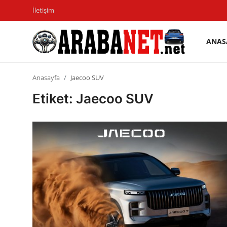
İletişim
ANAS
Giriş
Kayıt
yapmak
olmak
Anasayfa
Jaecoo SUV
Anasayfa
Etiket: Jaecoo SUV
İletişim
Araba Markaları
Paketler
Karşılaştırmalar
Kronik Sorunlar