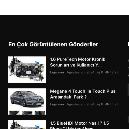
En Çok Görüntülenen Gönderiler
1.6 PureTech Motor Kronik
Sorunları ve Kullanıcı Y...
Lejyoner
Ağustos 26, 2024
0
12.9K
Megane 4 Touch ile Touch Plus
Arasındaki Fark ?
Lejyoner
Ağustos 26, 2024
0
11.9K
1.5 BlueHDi Motor Nasıl ? 1.5
BlueHDi Motor Alınır...