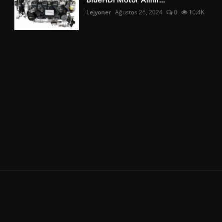
Lejyoner
Ağustos 26, 2024
0
10.4K