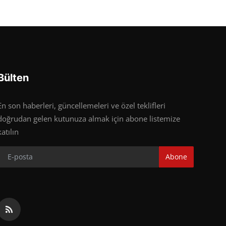
Bülten
En son haberleri, güncellemeleri ve özel teklifleri
doğrudan gelen kutunuza almak için abone listemize
katılın
Abone