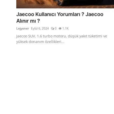
Bakım & Arıza Çözümleri
İkinci El & Ekspertiz
Jaecoo Kullanıcı Yorumları ? Jaecoo
Alınır mı ?
Muayene & Emisyon
Lejyoner
Eylül 6, 2024
0
1.1K
Trafik Cezaları & Mevzuat
Jaecoo SUV, 1.6 turbo motoru, düşük yakıt tüketimi ve
yüksek donanım özellikleri...
Ehliyet & Ruhsat İşlemleri
Sigorta & Kasko
Yakıt, LPG & Elektrikli