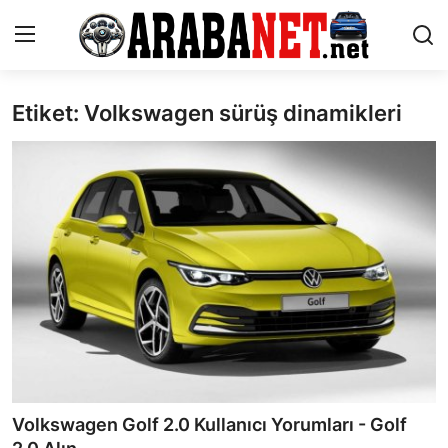
Etiket: Volkswagen sürüş dinamikleri
Giriş yapmak
Kayıt olmak
Anasayfa
İletişim
Araba Markaları
Paketler
Karşılaştırmalar
Kronik Sorunlar
Volkswagen Golf 2.0 Kullanıcı Yorumları - Golf
Bakım & Arıza Çözümleri