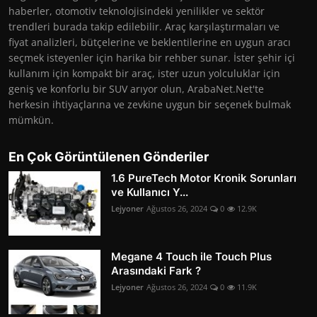
haberler, otomotiv teknolojisindeki yenilikler ve sektör
trendleri burada takip edilebilir. Araç karşılaştırmaları ve
fiyat analizleri, bütçelerine ve beklentilerine en uygun aracı
seçmek isteyenler için harika bir rehber sunar. İster şehir içi
kullanım için kompakt bir araç, ister uzun yolculuklar için
geniş ve konforlu bir SUV arıyor olun, ArabaNet.Net'te
herkesin ihtiyaçlarına ve zevkine uygun bir seçenek bulmak
mümkün.
En Çok Görüntülenen Gönderiler
1.6 PureTech Motor Kronik Sorunları
ve Kullanıcı Y...
Lejyoner
Ağustos 26, 2024
0
12.9K
Megane 4 Touch ile Touch Plus
Arasındaki Fark ?
Lejyoner
Ağustos 26, 2024
0
11.9K