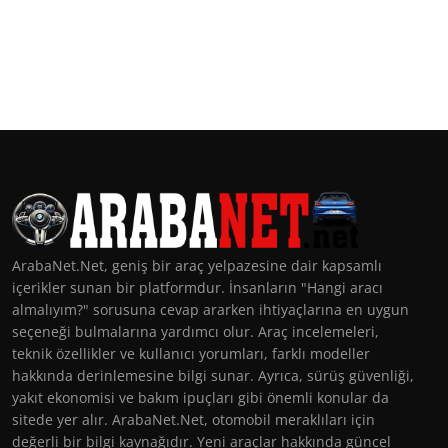
ArabaNet.Net, geniş bir araç yelpazesine dair kapsamlı
içerikler sunan bir platformdur. İnsanların "Hangi aracı
almalıyım?" sorusuna cevap ararken ihtiyaçlarına en uygun
seçeneği bulmalarına yardımcı olur. Araç incelemeleri,
teknik özellikler ve kullanıcı yorumları, farklı modeller
hakkında derinlemesine bilgi sunar. Ayrıca, sürüş güvenliği,
yakıt ekonomisi ve bakım ipuçları gibi önemli konular da
sitede yer alır. ArabaNet.Net, otomobil meraklıları için
değerli bir bilgi kaynağıdır. Yeni araçlar hakkında güncel