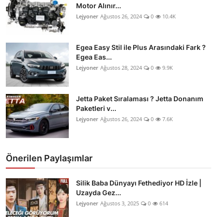
Motor Alınır...
Lejyoner
Ağustos 26, 2024
0
10.4K
Egea Easy Stil ile Plus Arasındaki Fark ?
Egea Eas...
Lejyoner
Ağustos 28, 2024
0
9.9K
Jetta Paket Sıralaması ? Jetta Donanım
Paketleri v...
Lejyoner
Ağustos 26, 2024
0
7.6K
Önerilen Paylaşımlar
Silik Baba Dünyayı Fethediyor HD İzle |
Uzayda Gez...
Lejyoner
Ağustos 3, 2025
0
614