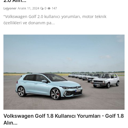
2.0 Alın...
İkinci El & Ekspertiz
Lejyoner
Aralık 11, 2024
0
147
"Volkswagen Golf 2.0 kullanıcı yorumları, motor teknik
Muayene & Emisyon
özellikleri ve donanım pa...
Trafik Cezaları & Mevzuat
Ehliyet & Ruhsat İşlemleri
Sigorta & Kasko
Yakıt, LPG & Elektrikli
Volkswagen Golf 1.8 Kullanıcı Yorumları - Golf 1.8
Alın...