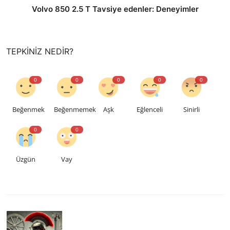
Volvo 850 2.5 T Tavsiye edenler: Deneyimler
TEPKINIZ NEDIR?
0
0
0
0
0
Beğenmek
Beğenmemek
Aşk
Eğlenceli
Sinirli
0
0
Üzgün
Vay