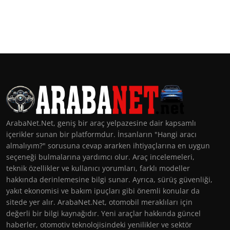
ArabaNet.Net, geniş bir araç yelpazesine dair kapsamlı
içerikler sunan bir platformdur. İnsanların "Hangi aracı
almalıyım?" sorusuna cevap ararken ihtiyaçlarına en uygun
seçeneği bulmalarına yardımcı olur. Araç incelemeleri,
teknik özellikler ve kullanıcı yorumları, farklı modeller
hakkında derinlemesine bilgi sunar. Ayrıca, sürüş güvenliği,
yakıt ekonomisi ve bakım ipuçları gibi önemli konular da
sitede yer alır. ArabaNet.Net, otomobil meraklıları için
değerli bir bilgi kaynağıdır. Yeni araçlar hakkında güncel
haberler, otomotiv teknolojisindeki yenilikler ve sektör