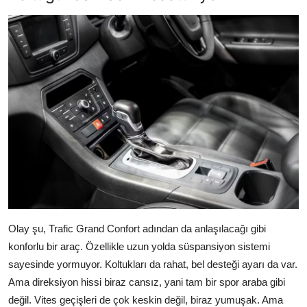
Olay şu, Trafic Grand Confort adından da anlaşılacağı gibi
konforlu bir araç. Özellikle uzun yolda süspansiyon sistemi
sayesinde yormuyor. Koltukları da rahat, bel desteği ayarı da var.
Ama direksiyon hissi biraz cansız, yani tam bir spor araba gibi
değil. Vites geçişleri de çok keskin değil, biraz yumuşak. Ama