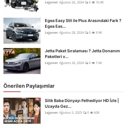
Lejyoner
Ağustos 26, 2024
0
10.4K
Egea Easy Stil ile Plus Arasındaki Fark ?
Egea Eas...
Lejyoner
Ağustos 28, 2024
0
9.9K
Jetta Paket Sıralaması ? Jetta Donanım
Paketleri v...
Lejyoner
Ağustos 26, 2024
0
7.6K
Önerilen Paylaşımlar
Silik Baba Dünyayı Fethediyor HD İzle |
Uzayda Gez...
Lejyoner
Ağustos 3, 2025
0
608