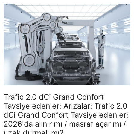
İkinci El & Ekspertiz
Muayene & Emisyon
Trafik Cezaları & Mevzuat
Ehliyet & Ruhsat İşlemleri
Sigorta & Kasko
Yakıt, LPG & Elektrikli
Trafic 2.0 dCi Grand Confort
Tavsiye edenler: Arızalar: Trafic 2.0
dCi Grand Confort Tavsiye edenler:
2026'da alınır mı / masraf açar mı /
uzak durmalı mı?