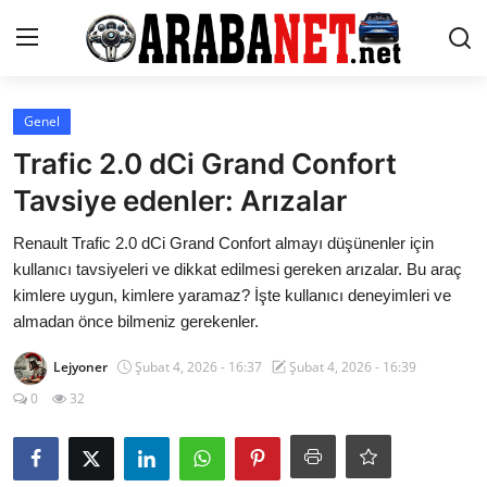
Giriş yapmak
Kayıt olmak
Genel
Trafic 2.0 dCi Grand Confort
Anasayfa
Tavsiye edenler: Arızalar
İletişim
Renault Trafic 2.0 dCi Grand Confort almayı düşünenler için
kullanıcı tavsiyeleri ve dikkat edilmesi gereken arızalar. Bu araç
Araba Markaları
kimlere uygun, kimlere yaramaz? İşte kullanıcı deneyimleri ve
almadan önce bilmeniz gerekenler.
Paketler
Lejyoner
Şubat 4, 2026 - 16:37
Şubat 4, 2026 - 16:39
Karşılaştırmalar
0
32
Kronik Sorunlar
Bakım & Arıza Çözümleri