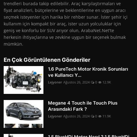
trendleri burada takip edilebilir. Araç karşılaştırmaları ve
fiyat analizleri, bütçelerine ve beklentilerine en uygun aracı
seçmek isteyenler için harika bir rehber sunar. İster şehir içi
kullanım için kompakt bir araç, ister uzun yolculuklar için
geniş ve konforlu bir SUV arıyor olun, ArabaNet.Net'te
herkesin ihtiyaçlarına ve zevkine uygun bir seçenek bulmak
mümkün.
En Çok Görüntülenen Gönderiler
1.6 PureTech Motor Kronik Sorunları
ve Kullanıcı Y...
Lejyoner
Ağustos 26, 2024
0
12.9K
Megane 4 Touch ile Touch Plus
Arasındaki Fark ?
Lejyoner
Ağustos 26, 2024
0
11.9K
1.5 BlueHDi Motor Nasıl ? 1.5 BlueHDi