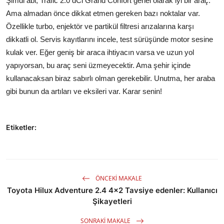
Şimdi abi, Trafic 2.0 dCi Grand Confort genel olarak iyi bir araç.
Ama almadan önce dikkat etmen gereken bazı noktalar var.
Özellikle turbo, enjektör ve partikül filtresi arızalarına karşı
dikkatli ol. Servis kayıtlarını incele, test sürüşünde motor sesine
kulak ver. Eğer geniş bir araca ihtiyacın varsa ve uzun yol
yapıyorsan, bu araç seni üzmeyecektir. Ama şehir içinde
kullanacaksan biraz sabırlı olman gerekebilir. Unutma, her araba
gibi bunun da artıları ve eksileri var. Karar senin!
Etiketler:
ÖNCEKI MAKALE
Toyota Hilux Adventure 2.4 4x2 Tavsiye edenler: Kullanıcı
Şikayetleri
SONRAKI MAKALE