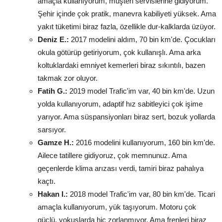
amaçla kullanıyorum, müşteri servislerine gidiyorum.
Şehir içinde çok pratik, manevra kabiliyeti yüksek. Ama
yakıt tüketimi biraz fazla, özellikle dur-kalklarda üzüyor.
Deniz E.:
2017 modelini aldım, 70 bin km'de. Çocukları
okula götürüp getiriyorum, çok kullanışlı. Ama arka
koltuklardaki emniyet kemerleri biraz sıkıntılı, bazen
takmak zor oluyor.
Fatih G.:
2019 model Trafic'im var, 40 bin km'de. Uzun
yolda kullanıyorum, adaptif hız sabitleyici çok işime
yarıyor. Ama süspansiyonları biraz sert, bozuk yollarda
sarsıyor.
Gamze H.:
2016 modelini kullanıyorum, 160 bin km'de.
Ailece tatillere gidiyoruz, çok memnunuz. Ama
geçenlerde klima arızası verdi, tamiri biraz pahalıya
kaçtı.
Hakan I.:
2018 model Trafic'im var, 80 bin km'de. Ticari
amaçla kullanıyorum, yük taşıyorum. Motoru çok
güçlü, yokuşlarda hiç zorlanmıyor. Ama frenleri biraz