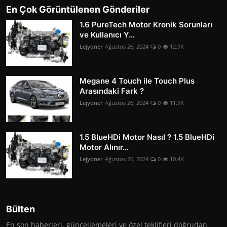
En Çok Görüntülenen Gönderiler
1.6 PureTech Motor Kronik Sorunları
ve Kullanıcı Y...
Lejyoner
Ağustos 26, 2024
0
12.9K
Megane 4 Touch ile Touch Plus
Arasındaki Fark ?
Lejyoner
Ağustos 26, 2024
0
11.9K
1.5 BlueHDi Motor Nasıl ? 1.5 BlueHDi
Motor Alınır...
Lejyoner
Ağustos 26, 2024
0
10.4K
Bülten
En son haberleri, güncellemeleri ve özel teklifleri doğrudan