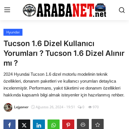
Giriş yapmak
Kayıt olmak
Hyundai
Tucson 1.6 Dizel Kullanıcı
Anasayfa
Yorumları ? Tucson 1.6 Dizel Alınır
İletişim
mı ?
Araba Markaları
2024 Hyundai Tucson 1.6 dizel motorlu modelinin teknik
özellikleri, donanım paketleri ve kullanıcı yorumları detaylıca
Paketler
incelenmiştir. Performans, yakıt tüketimi ve donanım özellikleri
hakkında kapsamlı bilgi almak isteyenler için hazırlanmış rehber.
Karşılaştırmalar
Lejyoner
Ağustos 26, 2024 - 19:51
0
970
Kronik Sorunlar
Bakım & Arıza Çözümleri