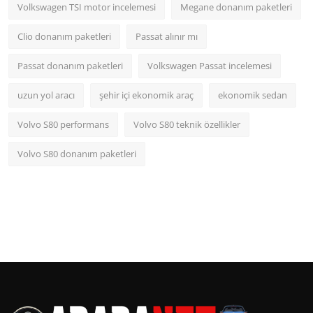
Volkswagen TSI motor incelemesi
Megane donanım paketleri
Clio donanım paketleri
Passat alınır mı
Passat donanım paketleri
Volkswagen Passat incelemesi
uzun yol aracı
şehir içi ekonomik araç
ekonomik sedan
Volvo S80 performans
Volvo S80 teknik özellikler
Volvo S80 donanım paketleri