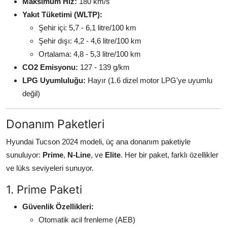
Maksimum Hız:
180 km/s
Yakıt Tüketimi (WLTP):
Şehir içi: 5,7 - 6,1 litre/100 km
Şehir dışı: 4,2 - 4,6 litre/100 km
Ortalama: 4,8 - 5,3 litre/100 km
CO2 Emisyonu:
127 - 139 g/km
LPG Uyumluluğu:
Hayır (1.6 dizel motor LPG'ye uyumlu
değil)
Donanım Paketleri
Hyundai Tucson 2024 modeli, üç ana donanım paketiyle
sunuluyor:
Prime
,
N-Line
, ve
Elite
. Her bir paket, farklı özellikler
ve lüks seviyeleri sunuyor.
1. Prime Paketi
Güvenlik Özellikleri:
Otomatik acil frenleme (AEB)