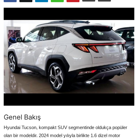
İkinci El & Ekspertiz
Muayene & Emisyon
Trafik Cezaları & Mevzuat
Ehliyet & Ruhsat İşlemleri
Sigorta & Kasko
Yakıt, LPG & Elektrikli
Genel Bakış
Hyundai Tucson, kompakt SUV segmentinde oldukça popüler
olan bir modeldir. 2024 model yılıyla birlikte 1.6 dizel motor