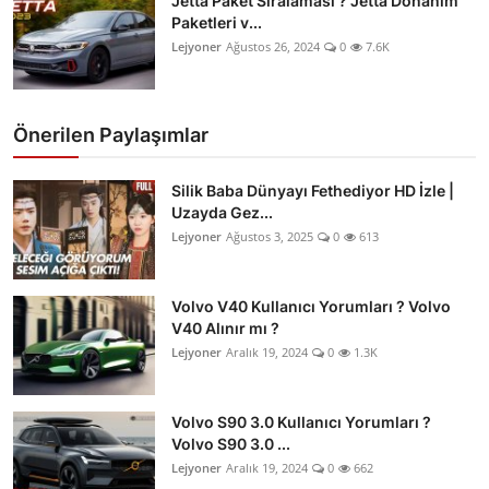
Jetta Paket Sıralaması ? Jetta Donanım
Paketleri v...
Lejyoner
Ağustos 26, 2024
0
7.6K
Önerilen Paylaşımlar
Silik Baba Dünyayı Fethediyor HD İzle |
Uzayda Gez...
Lejyoner
Ağustos 3, 2025
0
613
Volvo V40 Kullanıcı Yorumları ? Volvo
V40 Alınır mı ?
Lejyoner
Aralık 19, 2024
0
1.3K
Volvo S90 3.0 Kullanıcı Yorumları ?
Volvo S90 3.0 ...
Lejyoner
Aralık 19, 2024
0
662