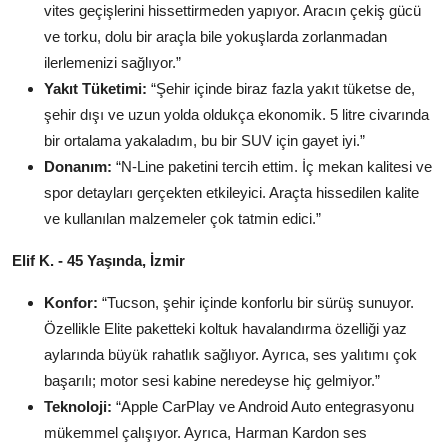
vites geçişlerini hissettirmeden yapıyor. Aracın çekiş gücü
ve torku, dolu bir araçla bile yokuşlarda zorlanmadan
ilerlemenizi sağlıyor.”
Yakıt Tüketimi:
“Şehir içinde biraz fazla yakıt tüketse de,
şehir dışı ve uzun yolda oldukça ekonomik. 5 litre civarında
bir ortalama yakaladım, bu bir SUV için gayet iyi.”
Donanım:
“N-Line paketini tercih ettim. İç mekan kalitesi ve
spor detayları gerçekten etkileyici. Araçta hissedilen kalite
ve kullanılan malzemeler çok tatmin edici.”
Elif K. - 45 Yaşında, İzmir
Konfor:
“Tucson, şehir içinde konforlu bir sürüş sunuyor.
Özellikle Elite paketteki koltuk havalandırma özelliği yaz
aylarında büyük rahatlık sağlıyor. Ayrıca, ses yalıtımı çok
başarılı; motor sesi kabine neredeyse hiç gelmiyor.”
Teknoloji:
“Apple CarPlay ve Android Auto entegrasyonu
mükemmel çalışıyor. Ayrıca, Harman Kardon ses