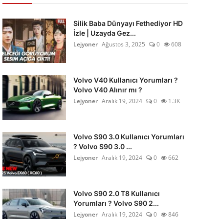
Silik Baba Dünyayı Fethediyor HD
İzle | Uzayda Gez...
Lejyoner
Ağustos 3, 2025
0
608
Volvo V40 Kullanıcı Yorumları ?
Volvo V40 Alınır mı ?
Lejyoner
Aralık 19, 2024
0
1.3K
Volvo S90 3.0 Kullanıcı Yorumları
? Volvo S90 3.0 ...
Lejyoner
Aralık 19, 2024
0
662
Volvo S90 2.0 T8 Kullanıcı
Yorumları ? Volvo S90 2...
Lejyoner
Aralık 19, 2024
0
846