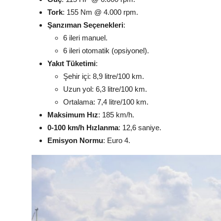
Tork
: 155 Nm @ 4.000 rpm.
Şanzıman Seçenekleri
:
6 ileri manuel.
6 ileri otomatik (opsiyonel).
Yakıt Tüketimi
:
Şehir içi: 8,9 litre/100 km.
Uzun yol: 6,3 litre/100 km.
Ortalama: 7,4 litre/100 km.
Maksimum Hız
: 185 km/h.
0-100 km/h Hızlanma
: 12,6 saniye.
Emisyon Normu
: Euro 4.