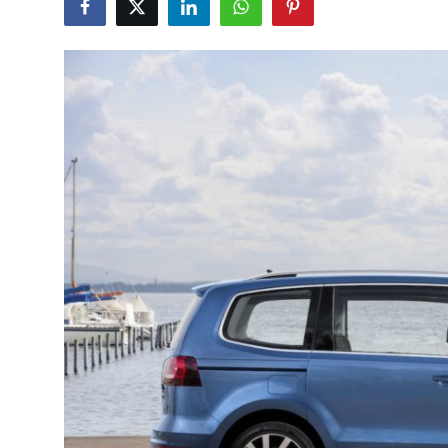
Bakım & Arıza Çözümleri
İkinci El & Ekspertiz
Muayene & Emisyon
Trafik Cezaları & Mevzuat
Ehliyet & Ruhsat İşlemleri
Sigorta & Kasko
Yakıt, LPG & Elektrikli