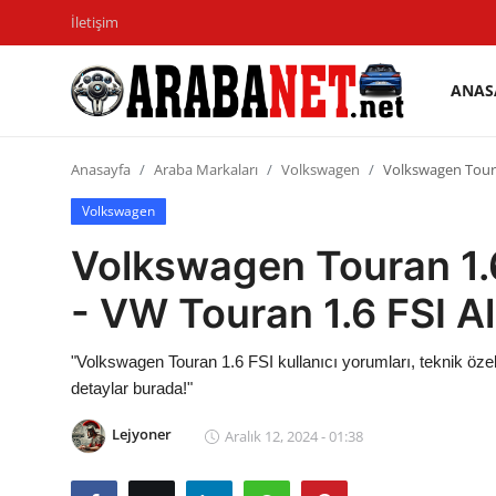
İletişim
ANAS
Giriş
Kayıt
yapmak
olmak
Anasayfa
Araba Markaları
Volkswagen
Volkswagen Touran
Anasayfa
Volkswagen
Volkswagen Touran 1.6
İletişim
- VW Touran 1.6 FSI Al
Araba Markaları
Paketler
"Volkswagen Touran 1.6 FSI kullanıcı yorumları, teknik öze
detaylar burada!"
Karşılaştırmalar
Lejyoner
Aralık 12, 2024 - 01:38
Kronik Sorunlar