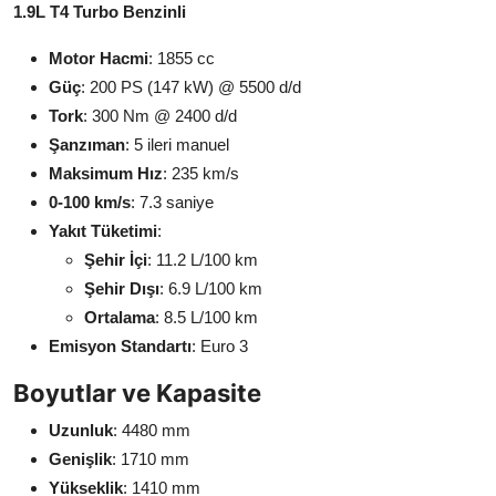
1.9L T4 Turbo Benzinli
Motor Hacmi
: 1855 cc
Güç
: 200 PS (147 kW) @ 5500 d/d
Tork
: 300 Nm @ 2400 d/d
Şanzıman
: 5 ileri manuel
Maksimum Hız
: 235 km/s
0-100 km/s
: 7.3 saniye
Yakıt Tüketimi
:
Şehir İçi
: 11.2 L/100 km
Şehir Dışı
: 6.9 L/100 km
Ortalama
: 8.5 L/100 km
Emisyon Standartı
: Euro 3
Boyutlar ve Kapasite
Uzunluk
: 4480 mm
Genişlik
: 1710 mm
Yükseklik
: 1410 mm