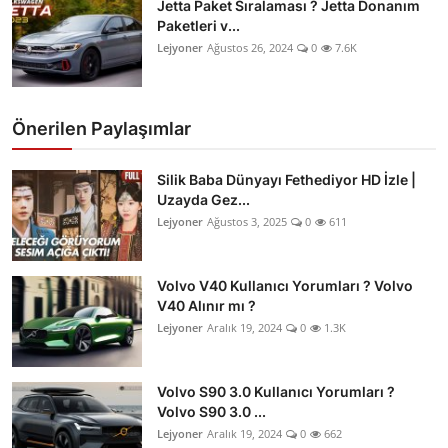
Jetta Paket Sıralaması ? Jetta Donanım
Paketleri v...
Lejyoner
Ağustos 26, 2024
0
7.6K
Önerilen Paylaşımlar
Silik Baba Dünyayı Fethediyor HD İzle |
Uzayda Gez...
Lejyoner
Ağustos 3, 2025
0
611
Volvo V40 Kullanıcı Yorumları ? Volvo
V40 Alınır mı ?
Lejyoner
Aralık 19, 2024
0
1.3K
Volvo S90 3.0 Kullanıcı Yorumları ?
Volvo S90 3.0 ...
Lejyoner
Aralık 19, 2024
0
662