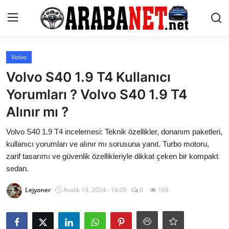
Giriş yapmak
Kayıt olmak
Volvo
Volvo S40 1.9 T4 Kullanıcı
Anasayfa
Yorumları ? Volvo S40 1.9 T4
İletişim
Alınır mı ?
Araba Markaları
Volvo S40 1.9 T4 incelemesi: Teknik özellikler, donanım paketleri,
kullanıcı yorumları ve alınır mı sorusuna yanıt. Turbo motoru,
Paketler
zarif tasarımı ve güvenlik özellikleriyle dikkat çeken bir kompakt
sedan.
Karşılaştırmalar
Lejyoner
Aralık 19, 2024 - 16:09
0
168
Kronik Sorunlar
Bakım & Arıza Çözümleri