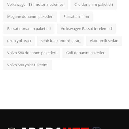
Volkswagen TSI motor incelemesi
Clio donanım paketleri
Megane donanım paketleri
Passat alınır mı
Passat donanım paketleri
Volkswagen Passat incelemesi
uzun yol aracı
şehir içi ekonomik araç
ekonomik sedan
Volvo S80 donanım paketleri
Golf donanım paketleri
Volvo S80 yakıt tüketimi