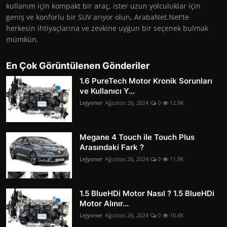
kullanım için kompakt bir araç, ister uzun yolculuklar için
geniş ve konforlu bir SUV arıyor olun, ArabaNet.Net'te
herkesin ihtiyaçlarına ve zevkine uygun bir seçenek bulmak
mümkün.
En Çok Görüntülenen Gönderiler
1.6 PureTech Motor Kronik Sorunları
ve Kullanıcı Y...
Lejyoner
Ağustos 26, 2024
0
12.9K
Megane 4 Touch ile Touch Plus
Arasındaki Fark ?
Lejyoner
Ağustos 26, 2024
0
11.9K
1.5 BlueHDi Motor Nasıl ? 1.5 BlueHDi
Motor Alınır...
Lejyoner
Ağustos 26, 2024
0
10.4K