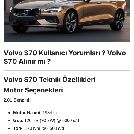
İkinci El & Ekspertiz
Muayene & Emisyon
Trafik Cezaları & Mevzuat
Ehliyet & Ruhsat İşlemleri
Volvo S70 Kullanıcı Yorumları ? Volvo
S70 Alınır mı ?
Sigorta & Kasko
Yakıt, LPG & Elektrikli
Volvo S70 Teknik Özellikleri
Motor Seçenekleri
2.0L Benzinli
Motor Hacmi
: 1984 cc
Güç
: 126 PS (93 kW) @ 6000 d/d
Tork
: 170 Nm @ 4500 d/d