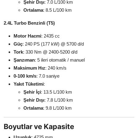
Şehir Dışı
: 7.0 L/100 km
Ortalama
: 8.5 L/100 km
2.4L Turbo Benzinli (T5)
Motor Hacmi
: 2435 cc
Güç
: 240 PS (177 kW) @ 5700 d/d
Tork
: 330 Nm @ 2400-5200 d/d
Şanzıman
: 5 ileri otomatik / manuel
Maksimum Hız
: 240 km/s
0-100 km/s
: 7.0 saniye
Yakıt Tüketimi
:
Şehir İçi
: 13.5 L/100 km
Şehir Dışı
: 7.8 L/100 km
Ortalama
: 9.8 L/100 km
Boyutlar ve Kapasite
Uzunluk
: 4725 mm