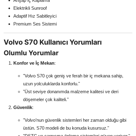
Ahşap İç Kaplama
Elektrikli Sunroof
Adaptif Hız Sabitleyici
Premium Ses Sistemi
Volvo S70 Kullanıcı Yorumları
Olumlu Yorumlar
Konfor ve İç Mekan
:
"Volvo S70 çok geniş ve ferah bir iç mekana sahip,
uzun yolculuklarda konforlu."
"Üst seviye donanımda malzeme kalitesi ve deri
döşemeler çok kaliteli."
Güvenlik
:
"Volvo’nun güvenlik sistemleri her zaman olduğu gibi
üstün. S70 modeli de bu konuda kusursuz."
"DSTC ve çarpışma önleme sistemleri güven veriyor."