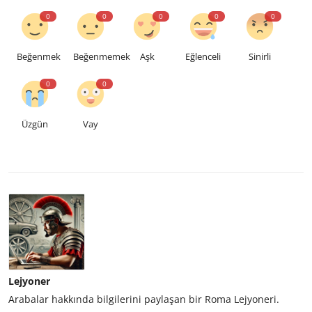
0
0
0
0
0
Beğenmek
Beğenmemek
Aşk
Eğlenceli
Sinirli
0
0
Üzgün
Vay
Lejyoner
Arabalar hakkında bilgilerini paylaşan bir Roma Lejyoneri.