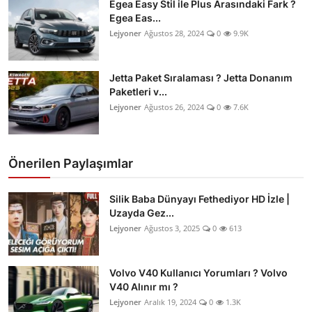
Egea Easy Stil ile Plus Arasındaki Fark ?
Egea Eas...
Lejyoner
Ağustos 28, 2024
0
9.9K
Jetta Paket Sıralaması ? Jetta Donanım
Paketleri v...
Lejyoner
Ağustos 26, 2024
0
7.6K
Önerilen Paylaşımlar
Silik Baba Dünyayı Fethediyor HD İzle |
Uzayda Gez...
Lejyoner
Ağustos 3, 2025
0
613
Volvo V40 Kullanıcı Yorumları ? Volvo
V40 Alınır mı ?
Lejyoner
Aralık 19, 2024
0
1.3K