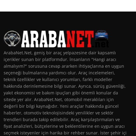
ArabaNet.Net, geniş bir araç yelpazesine dair kapsamlı
içerikler sunan bir platformdur. İnsanların "Hangi aracı
almalıyım?" sorusuna cevap ararken ihtiyaçlarına en uygun
seçeneği bulmalarına yardımcı olur. Araç incelemeleri,
teknik özellikler ve kullanıcı yorumları, farklı modeller
hakkında derinlemesine bilgi sunar. Ayrıca, sürüş güvenliği,
yakıt ekonomisi ve bakım ipuçları gibi önemli konular da
sitede yer alır. ArabaNet.Net, otomobil meraklıları için
değerli bir bilgi kaynağıdır. Yeni araçlar hakkında güncel
haberler, otomotiv teknolojisindeki yenilikler ve sektör
trendleri burada takip edilebilir. Araç karşılaştırmaları ve
fiyat analizleri, bütçelerine ve beklentilerine en uygun aracı
seçmek isteyenler için harika bir rehber sunar. İster şehir içi