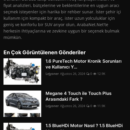
fiyat analizleri, bütçelerine ve beklentilerine en uygun aracı
seçmek isteyenler için harika bir rehber sunar. İster şehir içi
kullanım için kompakt bir araç, ister uzun yolculuklar için
geniş ve konforlu bir SUV arıyor olun, ArabaNet.Net'te
herkesin ihtiyaçlarına ve zevkine uygun bir seçenek bulmak
mümkün.
En Çok Görüntülenen Gönderiler
1.6 PureTech Motor Kronik Sorunları
ve Kullanıcı Y...
Lejyoner
Ağustos 26, 2024
0
12.9K
Megane 4 Touch ile Touch Plus
Arasındaki Fark ?
Lejyoner
Ağustos 26, 2024
0
11.9K
1.5 BlueHDi Motor Nasıl ? 1.5 BlueHDi