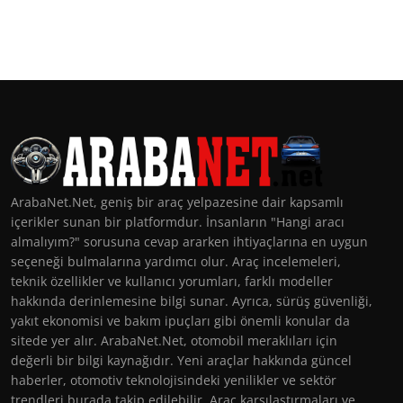
ArabaNet.Net, geniş bir araç yelpazesine dair kapsamlı
içerikler sunan bir platformdur. İnsanların "Hangi aracı
almalıyım?" sorusuna cevap ararken ihtiyaçlarına en uygun
seçeneği bulmalarına yardımcı olur. Araç incelemeleri,
teknik özellikler ve kullanıcı yorumları, farklı modeller
hakkında derinlemesine bilgi sunar. Ayrıca, sürüş güvenliği,
yakıt ekonomisi ve bakım ipuçları gibi önemli konular da
sitede yer alır. ArabaNet.Net, otomobil meraklıları için
değerli bir bilgi kaynağıdır. Yeni araçlar hakkında güncel
haberler, otomotiv teknolojisindeki yenilikler ve sektör
trendleri burada takip edilebilir. Araç karşılaştırmaları ve