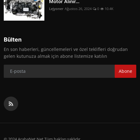
Motor Alınır...
Lejyoner
Ağustos 26, 2024
0
10.4K
Bülten
En son haberleri, güncellemeleri ve özel teklifleri doğrudan
gelen kutunuza almak için abone listemize katılın
Abone
© 2024 ArabaNet.Net Tüm hakları saklıdır.