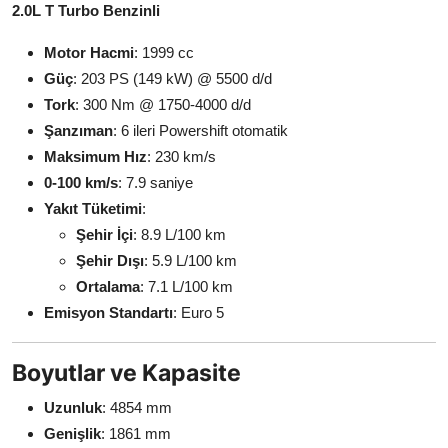
2.0L T Turbo Benzinli
Motor Hacmi
: 1999 cc
Güç
: 203 PS (149 kW) @ 5500 d/d
Tork
: 300 Nm @ 1750-4000 d/d
Şanzıman
: 6 ileri Powershift otomatik
Maksimum Hız
: 230 km/s
0-100 km/s
: 7.9 saniye
Yakıt Tüketimi
:
Şehir İçi
: 8.9 L/100 km
Şehir Dışı
: 5.9 L/100 km
Ortalama
: 7.1 L/100 km
Emisyon Standartı
: Euro 5
Boyutlar ve Kapasite
Uzunluk
: 4854 mm
Genişlik
: 1861 mm