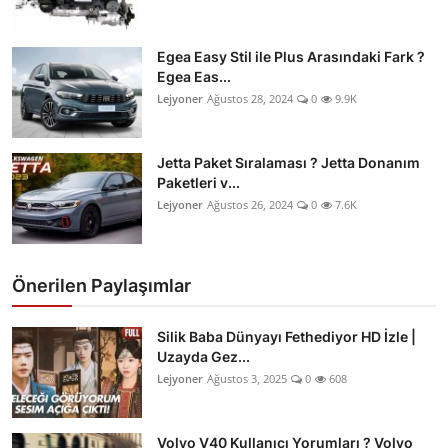
Egea Easy Stil ile Plus Arasındaki Fark ?
Egea Eas...
Lejyoner
Ağustos 28, 2024
0
9.9K
Jetta Paket Sıralaması ? Jetta Donanım
Paketleri v...
Lejyoner
Ağustos 26, 2024
0
7.6K
Önerilen Paylaşımlar
Silik Baba Dünyayı Fethediyor HD İzle |
Uzayda Gez...
Lejyoner
Ağustos 3, 2025
0
608
Volvo V40 Kullanıcı Yorumları ? Volvo