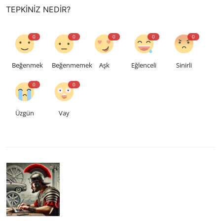
TEPKINIZ NEDIR?
0
0
0
0
0
Beğenmek
Beğenmemek
Aşk
Eğlenceli
Sinirli
0
0
Üzgün
Vay