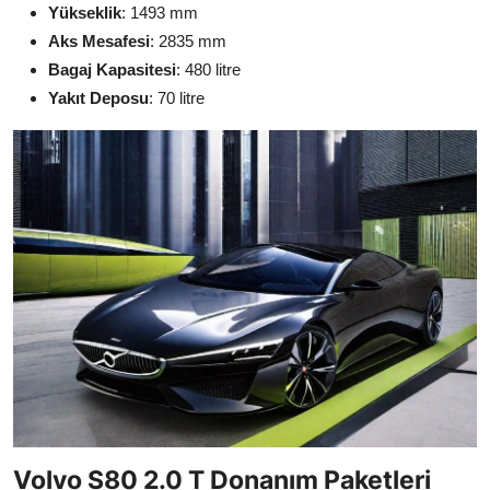
Yükseklik
: 1493 mm
Aks Mesafesi
: 2835 mm
Bagaj Kapasitesi
: 480 litre
Yakıt Deposu
: 70 litre
Volvo S80 2.0 T Donanım Paketleri