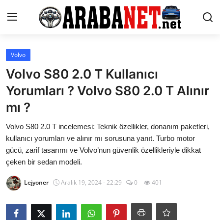
Giriş yapmak
Kayıt olmak
Volvo
Volvo S80 2.0 T Kullanıcı
Anasayfa
Yorumları ? Volvo S80 2.0 T Alınır
İletişim
mı ?
Araba Markaları
Volvo S80 2.0 T incelemesi: Teknik özellikler, donanım paketleri,
kullanıcı yorumları ve alınır mı sorusuna yanıt. Turbo motor
Paketler
gücü, zarif tasarımı ve Volvo’nun güvenlik özellikleriyle dikkat
çeken bir sedan modeli.
Karşılaştırmalar
Lejyoner
Aralık 19, 2024 - 22:29
0
401
Kronik Sorunlar
Bakım & Arıza Çözümleri