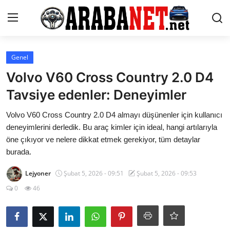
Giriş yapmak
Kayıt olmak
Genel
Volvo V60 Cross Country 2.0 D4
Anasayfa
Tavsiye edenler: Deneyimler
İletişim
Volvo V60 Cross Country 2.0 D4 almayı düşünenler için kullanıcı
deneyimlerini derledik. Bu araç kimler için ideal, hangi artılarıyla
Araba Markaları
öne çıkıyor ve nelere dikkat etmek gerekiyor, tüm detaylar
burada.
Paketler
Lejyoner
Şubat 5, 2026 - 09:51
Şubat 5, 2026 - 09:53
Karşılaştırmalar
0
46
Kronik Sorunlar
Bakım & Arıza Çözümleri