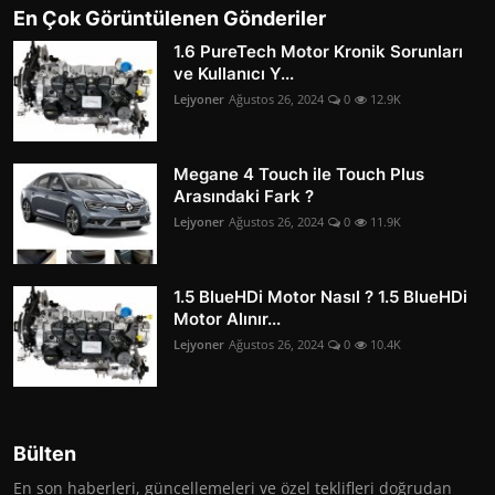
En Çok Görüntülenen Gönderiler
1.6 PureTech Motor Kronik Sorunları
ve Kullanıcı Y...
Lejyoner
Ağustos 26, 2024
0
12.9K
Megane 4 Touch ile Touch Plus
Arasındaki Fark ?
Lejyoner
Ağustos 26, 2024
0
11.9K
1.5 BlueHDi Motor Nasıl ? 1.5 BlueHDi
Motor Alınır...
Lejyoner
Ağustos 26, 2024
0
10.4K
Bülten
En son haberleri, güncellemeleri ve özel teklifleri doğrudan