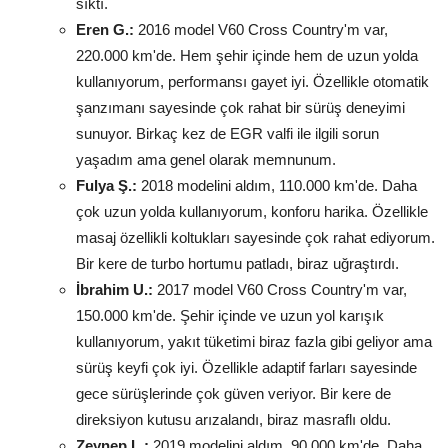
sıktı.
Eren G.:
2016 model V60 Cross Country'm var,
220.000 km'de. Hem şehir içinde hem de uzun yolda
kullanıyorum, performansı gayet iyi. Özellikle otomatik
şanzımanı sayesinde çok rahat bir sürüş deneyimi
sunuyor. Birkaç kez de EGR valfi ile ilgili sorun
yaşadım ama genel olarak memnunum.
Fulya Ş.:
2018 modelini aldım, 110.000 km'de. Daha
çok uzun yolda kullanıyorum, konforu harika. Özellikle
masaj özellikli koltukları sayesinde çok rahat ediyorum.
Bir kere de turbo hortumu patladı, biraz uğraştırdı.
İbrahim U.:
2017 model V60 Cross Country'm var,
150.000 km'de. Şehir içinde ve uzun yol karışık
kullanıyorum, yakıt tüketimi biraz fazla gibi geliyor ama
sürüş keyfi çok iyi. Özellikle adaptif farları sayesinde
gece sürüşlerinde çok güven veriyor. Bir kere de
direksiyon kutusu arızalandı, biraz masraflı oldu.
Zeynep L.:
2019 modelini aldım, 90.000 km'de. Daha