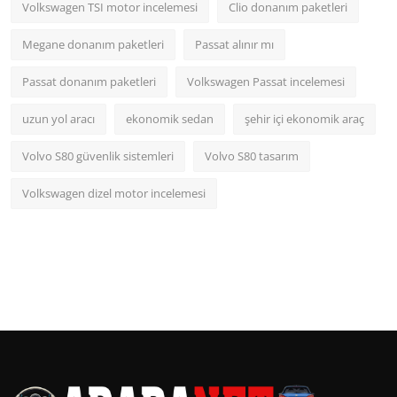
Volkswagen TSI motor incelemesi
Clio donanım paketleri
Megane donanım paketleri
Passat alınır mı
Passat donanım paketleri
Volkswagen Passat incelemesi
uzun yol aracı
ekonomik sedan
şehir içi ekonomik araç
Volvo S80 güvenlik sistemleri
Volvo S80 tasarım
Volkswagen dizel motor incelemesi