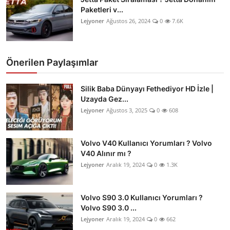
Paketleri v...
Lejyoner
Ağustos 26, 2024
0
7.6K
Önerilen Paylaşımlar
Silik Baba Dünyayı Fethediyor HD İzle |
Uzayda Gez...
Lejyoner
Ağustos 3, 2025
0
608
Volvo V40 Kullanıcı Yorumları ? Volvo
V40 Alınır mı ?
Lejyoner
Aralık 19, 2024
0
1.3K
Volvo S90 3.0 Kullanıcı Yorumları ?
Volvo S90 3.0 ...
Lejyoner
Aralık 19, 2024
0
662