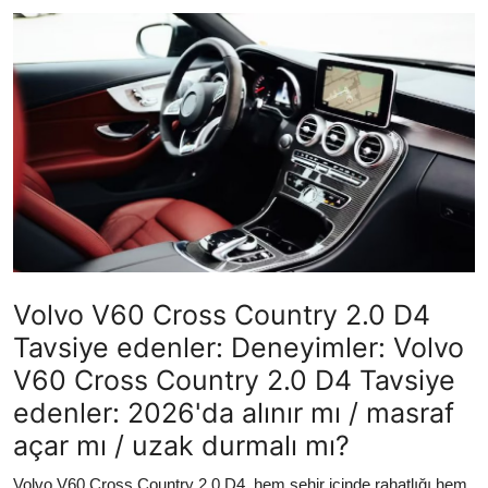
İkinci El & Ekspertiz
Muayene & Emisyon
Trafik Cezaları & Mevzuat
Ehliyet & Ruhsat İşlemleri
Sigorta & Kasko
Yakıt, LPG & Elektrikli
Volvo V60 Cross Country 2.0 D4
Tavsiye edenler: Deneyimler: Volvo
V60 Cross Country 2.0 D4 Tavsiye
edenler: 2026'da alınır mı / masraf
açar mı / uzak durmalı mı?
Volvo V60 Cross Country 2.0 D4, hem şehir içinde rahatlığı hem