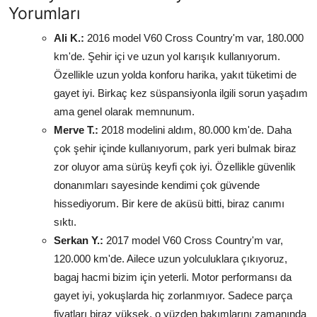
Yorumları
Ali K.:
2016 model V60 Cross Country'm var, 180.000
km'de. Şehir içi ve uzun yol karışık kullanıyorum.
Özellikle uzun yolda konforu harika, yakıt tüketimi de
gayet iyi. Birkaç kez süspansiyonla ilgili sorun yaşadım
ama genel olarak memnunum.
Merve T.:
2018 modelini aldım, 80.000 km'de. Daha
çok şehir içinde kullanıyorum, park yeri bulmak biraz
zor oluyor ama sürüş keyfi çok iyi. Özellikle güvenlik
donanımları sayesinde kendimi çok güvende
hissediyorum. Bir kere de aküsü bitti, biraz canımı
sıktı.
Serkan Y.:
2017 model V60 Cross Country'm var,
120.000 km'de. Ailece uzun yolculuklara çıkıyoruz,
bagaj hacmi bizim için yeterli. Motor performansı da
gayet iyi, yokuşlarda hiç zorlanmıyor. Sadece parça
fiyatları biraz yüksek, o yüzden bakımlarını zamanında