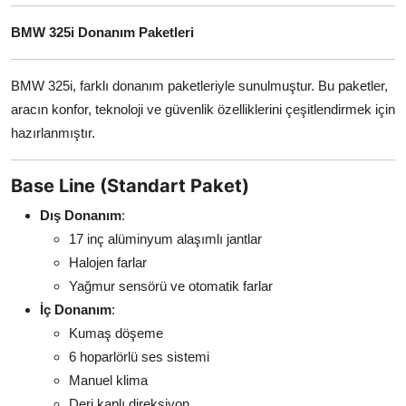
BMW 325i Donanım Paketleri
BMW 325i, farklı donanım paketleriyle sunulmuştur. Bu paketler,
aracın konfor, teknoloji ve güvenlik özelliklerini çeşitlendirmek için
hazırlanmıştır.
Base Line (Standart Paket)
Dış Donanım
:
17 inç alüminyum alaşımlı jantlar
Halojen farlar
Yağmur sensörü ve otomatik farlar
İç Donanım
:
Kumaş döşeme
6 hoparlörlü ses sistemi
Manuel klima
Deri kaplı direksiyon