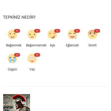
TEPKINIZ NEDIR?
0
0
0
0
0
Beğenmek
Beğenmemek
Aşk
Eğlenceli
Sinirli
0
0
Üzgün
Vay