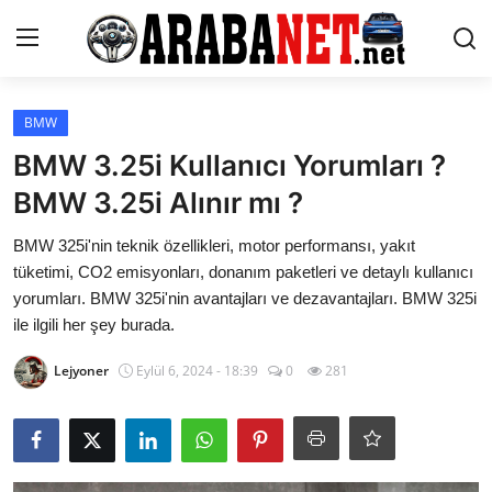
Giriş yapmak
Kayıt olmak
BMW
BMW 3.25i Kullanıcı Yorumları ?
Anasayfa
BMW 3.25i Alınır mı ?
İletişim
BMW 325i'nin teknik özellikleri, motor performansı, yakıt
tüketimi, CO2 emisyonları, donanım paketleri ve detaylı kullanıcı
Araba Markaları
yorumları. BMW 325i'nin avantajları ve dezavantajları. BMW 325i
ile ilgili her şey burada.
Paketler
Lejyoner
Eylül 6, 2024 - 18:39
0
281
Karşılaştırmalar
Kronik Sorunlar
Bakım & Arıza Çözümleri