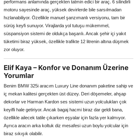
performans anlamında gerçekten tatmin edici bir araç. 6 silindirli
motoru sayesinde araç, yüksek devirlerde bile sarsılmadan
hızlanabiliyor. Özellikle manuel şanzımanlı versiyonu, tam bir
sürüş keyfi sunuyor. Virajlarda yol tutuşu mükemmel,
süspansiyon sistemi de oldukça başarılı. Ancak şehir içi yakıt
tüketimi biraz yüksek, özellikle trafikte 12 litrenin altına düşmek
zor oluyor.
Elif Kaya – Konfor ve Donanım Üzerine
Yorumlar
Benim BMW 325i aracım Luxury Line donanım paketine sahip ve
iç mekan kalitesi gerçekten üst düzey. Deri döşemeler, ahşap
dekorlar ve Harman Kardon ses sistemi uzun yolculukları çok
keyifli hale getiriyor. Ancak bagaj hacmi biraz dar geldi bana,
özellikle ailecek tatile çıkarken eşyalar için fazla yer kalmıyor.
Ayrıca aracın arka koltuk diz mesafesi uzun boylu yolcular için
biraz sıkışık olabilir.