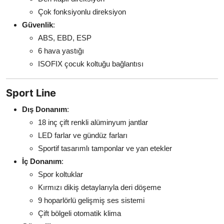
Çok fonksiyonlu direksiyon
Güvenlik
:
ABS, EBD, ESP
6 hava yastığı
ISOFIX çocuk koltuğu bağlantısı
Sport Line
Dış Donanım
:
18 inç çift renkli alüminyum jantlar
LED farlar ve gündüz farları
Sportif tasarımlı tamponlar ve yan etekler
İç Donanım
:
Spor koltuklar
Kırmızı dikiş detaylarıyla deri döşeme
9 hoparlörlü gelişmiş ses sistemi
Çift bölgeli otomatik klima