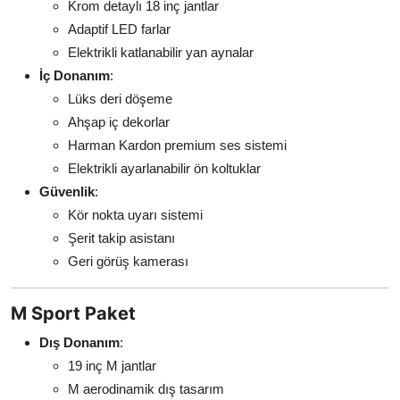
Krom detaylı 18 inç jantlar
Adaptif LED farlar
Elektrikli katlanabilir yan aynalar
İç Donanım
:
Lüks deri döşeme
Ahşap iç dekorlar
Harman Kardon premium ses sistemi
Elektrikli ayarlanabilir ön koltuklar
Güvenlik
:
Kör nokta uyarı sistemi
Şerit takip asistanı
Geri görüş kamerası
M Sport Paket
Dış Donanım
:
19 inç M jantlar
M aerodinamik dış tasarım