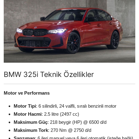
İkinci El & Ekspertiz
Muayene & Emisyon
Trafik Cezaları & Mevzuat
Ehliyet & Ruhsat İşlemleri
Sigorta & Kasko
BMW 325i Teknik Özellikler
Yakıt, LPG & Elektrikli
Motor ve Performans
Motor Tipi
: 6 silindirli, 24 valfli, sıralı benzinli motor
Motor Hacmi
: 2.5 litre (2497 cc)
Maksimum Güç
: 218 beygir (HP) @ 6500 d/d
Maksimum Tork
: 270 Nm @ 2750 d/d
Şanzıman
: 6 ileri manuel veya 6 ileri otomatik (isteğe bağlı)