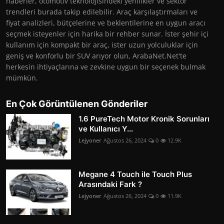
haberler, otomotiv teknolojisindeki yenilikler ve sektör
trendleri burada takip edilebilir. Araç karşılaştırmaları ve
fiyat analizleri, bütçelerine ve beklentilerine en uygun aracı
seçmek isteyenler için harika bir rehber sunar. İster şehir içi
kullanım için kompakt bir araç, ister uzun yolculuklar için
geniş ve konforlu bir SUV arıyor olun, ArabaNet.Net'te
herkesin ihtiyaçlarına ve zevkine uygun bir seçenek bulmak
mümkün.
En Çok Görüntülenen Gönderiler
1.6 PureTech Motor Kronik Sorunları
ve Kullanıcı Y...
Lejyoner
Ağustos 26, 2024
0
12.9K
Megane 4 Touch ile Touch Plus
Arasındaki Fark ?
Lejyoner
Ağustos 26, 2024
0
11.9K