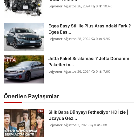
Lejyoner
Ağustos 26, 2024
0
10.4K
Egea Easy Stil ile Plus Arasındaki Fark ?
Egea Eas...
Lejyoner
Ağustos 28, 2024
0
9.9K
Jetta Paket Sıralaması ? Jetta Donanım
Paketleri v...
Lejyoner
Ağustos 26, 2024
0
7.6K
Önerilen Paylaşımlar
Silik Baba Dünyayı Fethediyor HD İzle |
Uzayda Gez...
Lejyoner
Ağustos 3, 2025
0
608