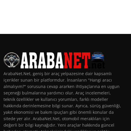
ArabaNet.Net, geniş bir araç yelpazesine dair kapsamlı
içerikler sunan bir platformdur. İnsanların "Hangi aracı
almalıyım?" sorusuna cevap ararken ihtiyaçlarına en uygun
seçeneği bulmalarına yardımcı olur. Araç incelemeleri,
teknik özellikler ve kullanıcı yorumları, farklı modeller
hakkında derinlemesine bilgi sunar. Ayrıca, sürüş güvenliği,
yakıt ekonomisi ve bakım ipuçları gibi önemli konular da
sitede yer alır. ArabaNet.Net, otomobil meraklıları için
değerli bir bilgi kaynağıdır. Yeni araçlar hakkında güncel