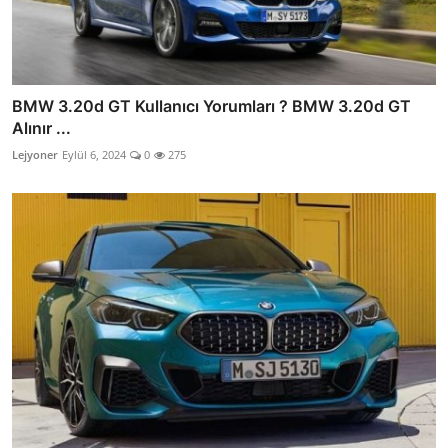
BMW 3.20d GT Kullanıcı Yorumları ? BMW 3.20d GT
Alınır ...
Lejyoner
Eylül 6, 2024
0
275