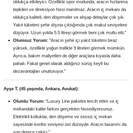
oldukça etkileyici. Özellikle spor modunda, aracın hızlanma
tepkileri ve direksiyon hissi inanılmaz. Aracın iç mekanı da
oldukça kaliteli, deri döşemeler ve ahşap detaylar çok şık.
Yakıt tüketimi şehir dışına çıktığımda çok makul seviyelere
düşüyor. Uzun yolda 5.5 litreyi görmek beni çok mutlu etti.”
Olumsuz Yorum:
“Aracın şehir içi yakıt tüketimi biraz
yüksek, özellikle yoğun trafikte 9 litreleri görmek mümkün.
Ayrıca, bakım maliyetleri de diğer araçlara kıyasla daha
pahalı. Fakat genel olarak aldığınız sürüş keyfi bu
dezavantajları unutturuyor.”
Ayşe T. (45 yaşında, Ankara, Avukat):
Olumlu Yorum:
“Luxury Line paketini tercih ettim ve iç
mekandaki kalite farkını gerçekten hissediyorsunuz.
Elektrikli koltuklar, deri döşeme ve sessiz iç mekan
sayesinde konfor seviyesi üst düzeyde. Aracın tasarımı da
son derece çekici.”