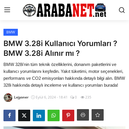
Giriş yapmak
Kayıt olmak
BMW
BMW 3.28i Kullanıcı Yorumları ?
Anasayfa
BMW 3.28i Alınır mı ?
İletişim
BMW 328i'nin tüm teknik özelliklerini, donanım paketlerini ve
kullanıcı yorumlarını keşfedin. Yakıt tüketimi, motor seçenekleri,
Araba Markaları
performans ve CO2 emisyonları hakkında detaylı bilgi alın. BMW
328i hakkında detaylı inceleme ve kullanıcı yorumları burada!
Paketler
Lejyoner
Eylül 6, 2024 - 18:41
0
235
Karşılaştırmalar
Kronik Sorunlar
Bakım & Arıza Çözümleri