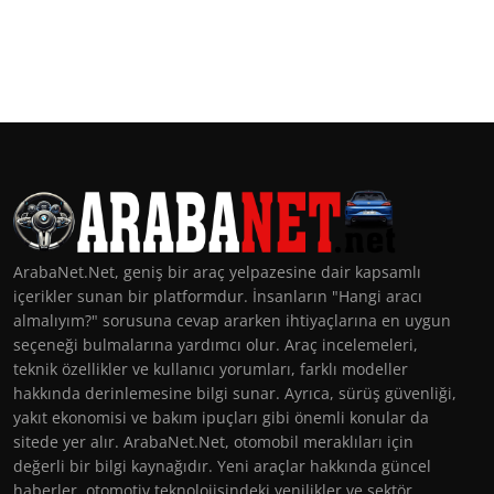
ArabaNet.Net, geniş bir araç yelpazesine dair kapsamlı
içerikler sunan bir platformdur. İnsanların "Hangi aracı
almalıyım?" sorusuna cevap ararken ihtiyaçlarına en uygun
seçeneği bulmalarına yardımcı olur. Araç incelemeleri,
teknik özellikler ve kullanıcı yorumları, farklı modeller
hakkında derinlemesine bilgi sunar. Ayrıca, sürüş güvenliği,
yakıt ekonomisi ve bakım ipuçları gibi önemli konular da
sitede yer alır. ArabaNet.Net, otomobil meraklıları için
değerli bir bilgi kaynağıdır. Yeni araçlar hakkında güncel
haberler, otomotiv teknolojisindeki yenilikler ve sektör