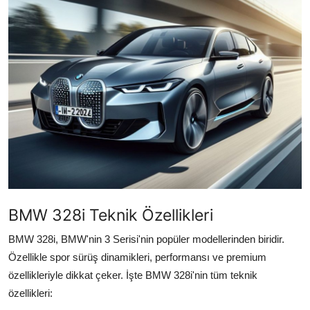
İkinci El & Ekspertiz
Muayene & Emisyon
Trafik Cezaları & Mevzuat
Ehliyet & Ruhsat İşlemleri
Sigorta & Kasko
Yakıt, LPG & Elektrikli
BMW 328i Teknik Özellikleri
BMW 328i, BMW'nin 3 Serisi'nin popüler modellerinden biridir.
Özellikle spor sürüş dinamikleri, performansı ve premium
özellikleriyle dikkat çeker. İşte BMW 328i'nin tüm teknik
özellikleri: