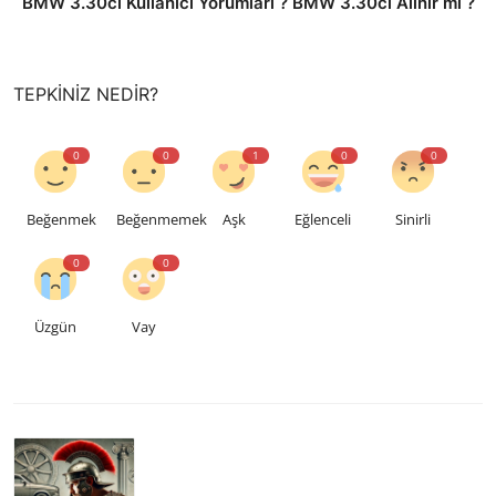
BMW 3.30ci Kullanıcı Yorumları ? BMW 3.30ci Alınır mı ?
TEPKINIZ NEDIR?
0
0
1
0
0
Beğenmek
Beğenmemek
Aşk
Eğlenceli
Sinirli
0
0
Üzgün
Vay