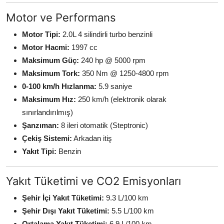
Motor ve Performans
Motor Tipi:
2.0L 4 silindirli turbo benzinli
Motor Hacmi:
1997 cc
Maksimum Güç:
240 hp @ 5000 rpm
Maksimum Tork:
350 Nm @ 1250-4800 rpm
0-100 km/h Hızlanma:
5.9 saniye
Maksimum Hız:
250 km/h (elektronik olarak
sınırlandırılmış)
Şanzıman:
8 ileri otomatik (Steptronic)
Çekiş Sistemi:
Arkadan itiş
Yakıt Tipi:
Benzin
Yakıt Tüketimi ve CO2 Emisyonları
Şehir İçi Yakıt Tüketimi:
9.3 L/100 km
Şehir Dışı Yakıt Tüketimi:
5.5 L/100 km
Ortalama Yakıt Tüketimi:
6.9 L/100 km