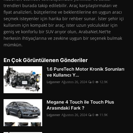
trendleri burada takip edilebilir. Araç karşılaştırmaları ve
fiyat analizleri, bütçelerine ve beklentilerine en uygun aracı
seçmek isteyenler için harika bir rehber sunar. İster şehir içi
kullanım için kompakt bir araç, ister uzun yolculuklar için
geniş ve konforlu bir SUV arıyor olun, ArabaNet.Net'te
herkesin ihtiyaçlarına ve zevkine uygun bir seçenek bulmak
mümkün.
En Çok Görüntülenen Gönderiler
1.6 PureTech Motor Kronik Sorunları
ve Kullanıcı Y...
Lejyoner
Ağustos 26, 2024
0
12.9K
Megane 4 Touch ile Touch Plus
Arasındaki Fark ?
Lejyoner
Ağustos 26, 2024
0
11.9K