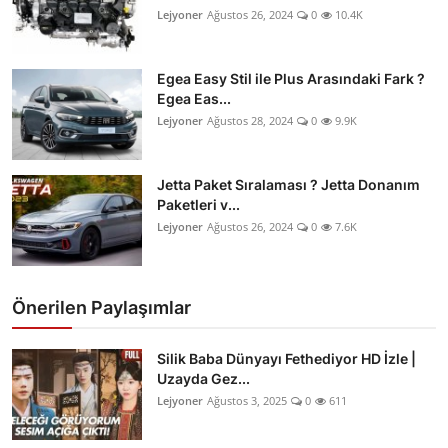
Lejyoner
Ağustos 26, 2024
0
10.4K
Egea Easy Stil ile Plus Arasındaki Fark ?
Egea Eas...
Lejyoner
Ağustos 28, 2024
0
9.9K
Jetta Paket Sıralaması ? Jetta Donanım
Paketleri v...
Lejyoner
Ağustos 26, 2024
0
7.6K
Önerilen Paylaşımlar
Silik Baba Dünyayı Fethediyor HD İzle |
Uzayda Gez...
Lejyoner
Ağustos 3, 2025
0
611