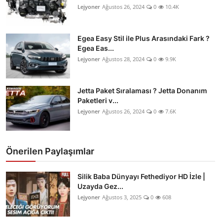
Lejyoner
Ağustos 26, 2024
0
10.4K
Egea Easy Stil ile Plus Arasındaki Fark ?
Egea Eas...
Lejyoner
Ağustos 28, 2024
0
9.9K
Jetta Paket Sıralaması ? Jetta Donanım
Paketleri v...
Lejyoner
Ağustos 26, 2024
0
7.6K
Önerilen Paylaşımlar
Silik Baba Dünyayı Fethediyor HD İzle |
Uzayda Gez...
Lejyoner
Ağustos 3, 2025
0
608