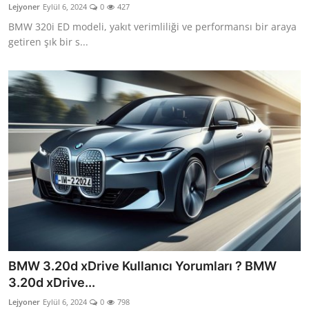
Lejyoner
Eylül 6, 2024
0
427
BMW 320i ED modeli, yakıt verimliliği ve performansı bir araya
getiren şık bir s...
BMW 3.20d xDrive Kullanıcı Yorumları ? BMW
3.20d xDrive...
Lejyoner
Eylül 6, 2024
0
798