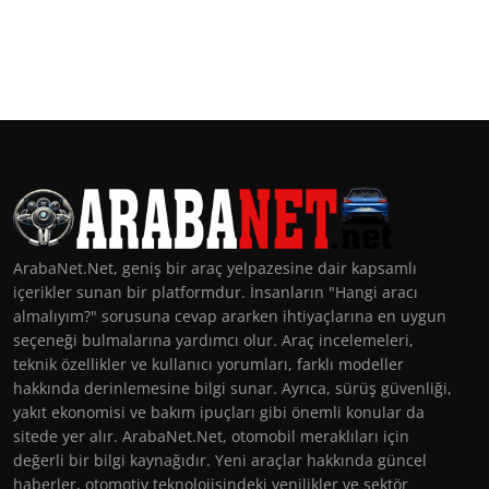
ArabaNet.Net, geniş bir araç yelpazesine dair kapsamlı
içerikler sunan bir platformdur. İnsanların "Hangi aracı
almalıyım?" sorusuna cevap ararken ihtiyaçlarına en uygun
seçeneği bulmalarına yardımcı olur. Araç incelemeleri,
teknik özellikler ve kullanıcı yorumları, farklı modeller
hakkında derinlemesine bilgi sunar. Ayrıca, sürüş güvenliği,
yakıt ekonomisi ve bakım ipuçları gibi önemli konular da
sitede yer alır. ArabaNet.Net, otomobil meraklıları için
değerli bir bilgi kaynağıdır. Yeni araçlar hakkında güncel
haberler, otomotiv teknolojisindeki yenilikler ve sektör