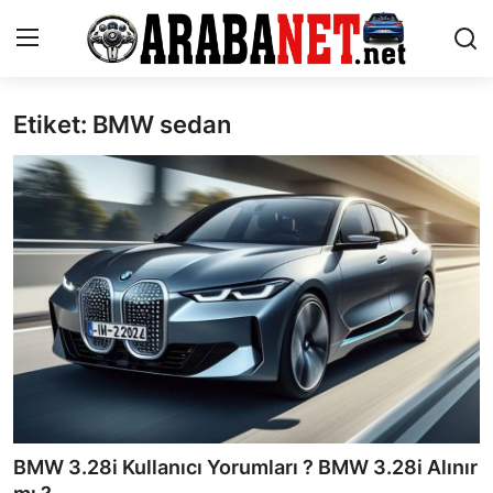
Etiket: BMW sedan
Giriş yapmak
Kayıt olmak
Anasayfa
İletişim
Araba Markaları
Paketler
Karşılaştırmalar
Kronik Sorunlar
BMW 3.28i Kullanıcı Yorumları ? BMW 3.28i Alınır
Bakım & Arıza Çözümleri