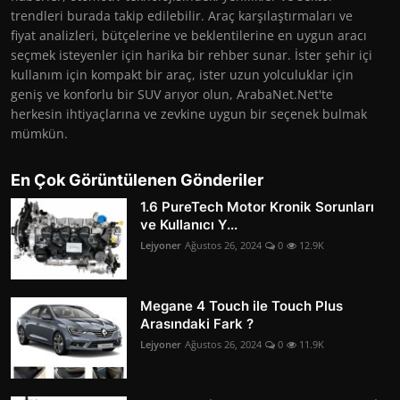
trendleri burada takip edilebilir. Araç karşılaştırmaları ve
fiyat analizleri, bütçelerine ve beklentilerine en uygun aracı
seçmek isteyenler için harika bir rehber sunar. İster şehir içi
kullanım için kompakt bir araç, ister uzun yolculuklar için
geniş ve konforlu bir SUV arıyor olun, ArabaNet.Net'te
herkesin ihtiyaçlarına ve zevkine uygun bir seçenek bulmak
mümkün.
En Çok Görüntülenen Gönderiler
1.6 PureTech Motor Kronik Sorunları
ve Kullanıcı Y...
Lejyoner
Ağustos 26, 2024
0
12.9K
Megane 4 Touch ile Touch Plus
Arasındaki Fark ?
Lejyoner
Ağustos 26, 2024
0
11.9K