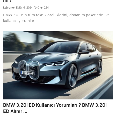
mı ?
İkinci El & Ekspertiz
Lejyoner
Eylül 6, 2024
0
234
BMW 328i'nin tüm teknik özelliklerini, donanım paketlerini ve
Muayene & Emisyon
kullanıcı yorumlar...
Trafik Cezaları & Mevzuat
Ehliyet & Ruhsat İşlemleri
Sigorta & Kasko
Yakıt, LPG & Elektrikli
BMW 3.20i ED Kullanıcı Yorumları ? BMW 3.20i
ED Alınır ...