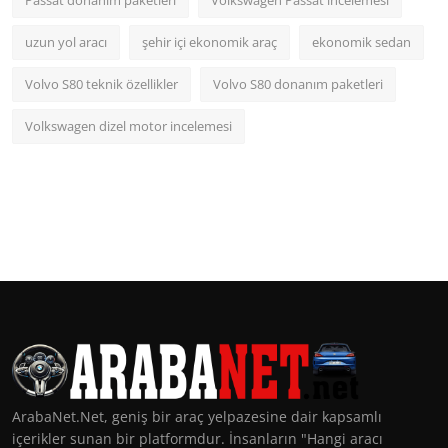
Passat donanım paketleri
Volkswagen Passat incelemesi
uzun yol aracı
şehir içi ekonomik araç
ekonomik sedan
Volvo S80 teknik özellikler
Volvo S80 donanım paketleri
Volkswagen dizel motor incelemesi
ArabaNet.Net, geniş bir araç yelpazesine dair kapsamlı
içerikler sunan bir platformdur. İnsanların "Hangi aracı