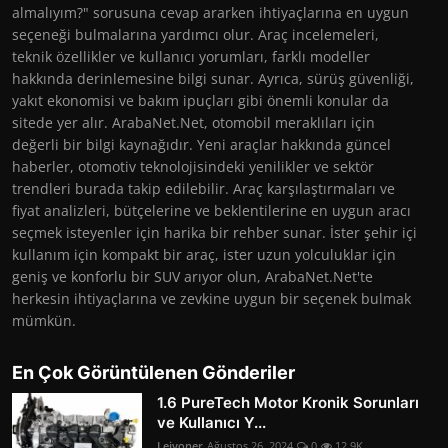
almalıyım?" sorusuna cevap ararken ihtiyaçlarına en uygun
seçeneği bulmalarına yardımcı olur. Araç incelemeleri,
teknik özellikler ve kullanıcı yorumları, farklı modeller
hakkında derinlemesine bilgi sunar. Ayrıca, sürüş güvenliği,
yakıt ekonomisi ve bakım ipuçları gibi önemli konular da
sitede yer alır. ArabaNet.Net, otomobil meraklıları için
değerli bir bilgi kaynağıdır. Yeni araçlar hakkında güncel
haberler, otomotiv teknolojisindeki yenilikler ve sektör
trendleri burada takip edilebilir. Araç karşılaştırmaları ve
fiyat analizleri, bütçelerine ve beklentilerine en uygun aracı
seçmek isteyenler için harika bir rehber sunar. İster şehir içi
kullanım için kompakt bir araç, ister uzun yolculuklar için
geniş ve konforlu bir SUV arıyor olun, ArabaNet.Net'te
herkesin ihtiyaçlarına ve zevkine uygun bir seçenek bulmak
mümkün.
En Çok Görüntülenen Gönderiler
1.6 PureTech Motor Kronik Sorunları
ve Kullanıcı Y...
Lejyoner
Ağustos 26, 2024
0
12.9K