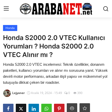
Giriş yapmak
Kayıt olmak
Honda
Honda S2000 2.0 VTEC Kullanıcı
Anasayfa
Yorumları ? Honda S2000 2.0
İletişim
VTEC Alınır mı ?
Araba Markaları
Honda S2000 2.0 VTEC incelemesi: Teknik özellikler, donanım
paketleri, kullanıcı yorumları ve alınır mı sorusuna yanıt. Yüksek
Paketler
devirli motor performansı, arkadan itişli yapısı ve mükemmel yol
tutuşuyla dikkat çeken bir roadster.
Karşılaştırmalar
Lejyoner
Aralık 19, 2024 - 15:49
0
390
Kronik Sorunlar
Bakım & Arıza Çözümleri