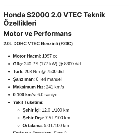
Honda S2000 2.0 VTEC Teknik
Özellikleri
Motor ve Performans
2.0L DOHC VTEC Benzinli (F20C)
Motor Hacmi
: 1997 cc
Güç
: 240 PS (177 kW) @ 8300 d/d
Tork
: 208 Nm @ 7500 d/d
Şanzıman
: 6 ileri manuel
Maksimum Hız
: 241 km/s
0-100 km/s
: 6.0 saniye
Yakıt Tüketimi
:
Şehir İçi
: 12.0 L/100 km
Şehir Dışı
: 7.5 L/100 km
Ortalama
: 9.0 L/100 km