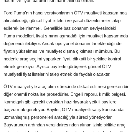
hacmi ve fiyatı da belirli sınırların altında olmalı.
Ford Puma'nın hangi versiyonlarının ÖTV muafiyeti kapsamında
alınabileceği, güncel fiyat listeleri ve yasal düzenlemeler takip
edilerek belirlenmeli. Genellikle baz donanım seviyesindeki
Puma modelleri, fiyat sınırını aşmadığı için muafiyet kapsamında
değerlendirilebiliyor. Ancak opsiyonel donanımlar eklendiğinde
fiyatın yükselmesi ve muafiyet dışına çıkılması mümkün. Bu
nedenle araç seçimi yaparken fiyatı dikkatli bir şekilde kontrol
etmek gerekiyor. Ayrıca bayilerle görüşerek güncel ÖTV
muafiyetli fiyat listelerini talep etmek de faydalı olacaktır.
ÖTV muafiyetiyle araç alım sürecinde dikkat edilmesi gereken bir
diğer önemli nokta ise prosedürler. Engelli raporu, kimlik belgesi,
ikametgah gibi gerekli evrakları hazırlayarak yetkili bayilere
başvurmak gerekiyor. Bayiler, ÖTV muafiyetli satış konusunda
uzmanlaşmış personelleri aracılığıyla süreci yönetiyorlar.
Başvurunun ardından vergi dairesinden alınan izinle birlikte araç