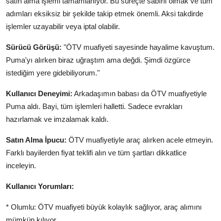
satın alma işlemi tamamlanıyor. Bu süreçte sabırlı olmak ve tüm
adımları eksiksiz bir şekilde takip etmek önemli. Aksi takdirde
işlemler uzayabilir veya iptal olabilir.
Sürücü Görüşü:
"ÖTV muafiyeti sayesinde hayalime kavuştum.
Puma'yı alırken biraz uğraştım ama değdi. Şimdi özgürce
istediğim yere gidebiliyorum."
Kullanıcı Deneyimi:
Arkadaşımın babası da ÖTV muafiyetiyle
Puma aldı. Bayi, tüm işlemleri halletti. Sadece evrakları
hazırlamak ve imzalamak kaldı.
Satın Alma İpucu:
ÖTV muafiyetiyle araç alırken acele etmeyin.
Farklı bayilerden fiyat teklifi alın ve tüm şartları dikkatlice
inceleyin.
Kullanıcı Yorumları:
* Olumlu: ÖTV muafiyeti büyük kolaylık sağlıyor, araç alımını
mümkün kılıyor.