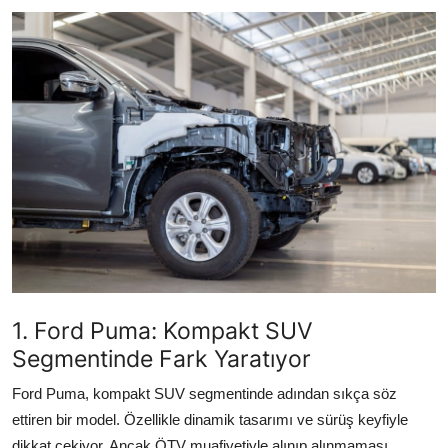
İkinci El & Ekspertiz
Muayene & Emisyon
Trafik Cezaları & Mevzuat
Ehliyet & Ruhsat İşlemleri
Sigorta & Kasko
Yakıt, LPG & Elektrikli
1. Ford Puma: Kompakt SUV
Segmentinde Fark Yaratıyor
Ford Puma, kompakt SUV segmentinde adından sıkça söz
ettiren bir model. Özellikle dinamik tasarımı ve sürüş keyfiyle
dikkat çekiyor. Ancak ÖTV muafiyetiyle alınıp alınmaması,