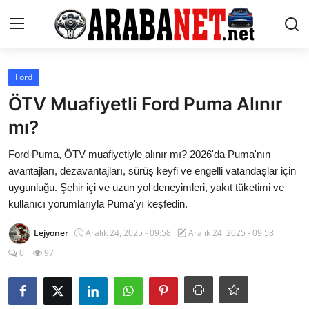
Giriş yapmak
Kayıt olmak
Ford
ÖTV Muafiyetli Ford Puma Alınır
Anasayfa
mı?
İletişim
Ford Puma, ÖTV muafiyetiyle alınır mı? 2026'da Puma'nın
avantajları, dezavantajları, sürüş keyfi ve engelli vatandaşlar için
Araba Markaları
uygunluğu. Şehir içi ve uzun yol deneyimleri, yakıt tüketimi ve
kullanıcı yorumlarıyla Puma'yı keşfedin.
Paketler
Lejyoner
Aralık 24, 2025 - 09:58
Aralık 24, 2025 - 09:58
Karşılaştırmalar
0
97
Kronik Sorunlar
Bakım & Arıza Çözümleri