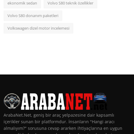
ekonomik sedan
Volvo S80 teknik özellikler
Volvo S80 donanım paketleri
Volkswagen dizel motor incelemesi
ArabaNet.Net, geniş bir araç yelpazesine dair kapsamlı
içerikler sunan bir platformdur. İnsanların "Hangi aracı
almalıyım?" sorusuna cevap ararken ihtiyaçlarına en uygun