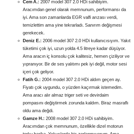
Cem A.:
2007 model 307 2.0 HDi sahibiyim.
Aracımdan genel olarak memnunum, performansı da
iyi. Ama son zamanlarda EGR valfi arızası verdi,
temizlettim ama yine tekrarladı. Sanırım değişmesi
gerekecek.
Deniz E.:
2006 model 307 2.0 HDi kullanıcısıyım. Yakıt
tüketimi çok iyi, uzun yolda 4.5 litreye kadar düşüyor.
Ama aracın iç konsolu çok kalitesiz, hemen çiziliyor ve
yıpranıyor. Bir de ses yalıtımı pek iyi değil, motor sesi
içeri çok geliyor.
Fatih G.:
2004 model 307 2.0 HDi aldım geçen ay.
Fiyatı çok uygundu, o yüzden kaçırmak istemedim.
Ama aracı alır almaz triger seti ve devirdaim
pompasını değiştirmek zorunda kaldım. Biraz masraflı
oldu ama değdi.
Gamze H.:
2008 model 307 2.0 HDi sahibiyim.
Aracımdan çok memnunum, özellikle dizel motorun
torku harika. Yokuşlarda hiç zorlanmıyorum. Ama