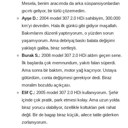
Mesela, benim aracımda da arka süspansiyonlardan
gıcırtı geliyor, bir türlü çözemedim.
Ayşe D.:
2004 model 307 2.0 HDi sahibiyim, 300.000
km'yi devirdim. Hala ilk günkü gibi gidiyor maşallah.
Bakımlarını düzenli yaptırıyorum, o yüzden sorun
yaşamıyorum. Ama debriyaj baskı balata değişimi
yaklaştı galiba, biraz sertleşti.
Burak S.:
2008 model 307 2.0 HDi aldım geçen sene.
İlk başlarda çok memnundum, yakıtı falan süperdi.
Ama sonra bir baktım, motor yağ kaçırıyor. Ustaya
götürdüm, conta değişmesi gerekiyor dedi. Biraz
moralim bozuldu açıkçası.
Elif Ç.:
2005 model 307 2.0 HDi kullanıyorum. Şehir
içinde çok pratik, park etmesi kolay. Ama uzun yolda
biraz yorucu olabiliyor, özellikle koltukları pek rahat
değil. Bir de bagajı biraz küçük, ailece tatile giderken
zorlanıyorum.