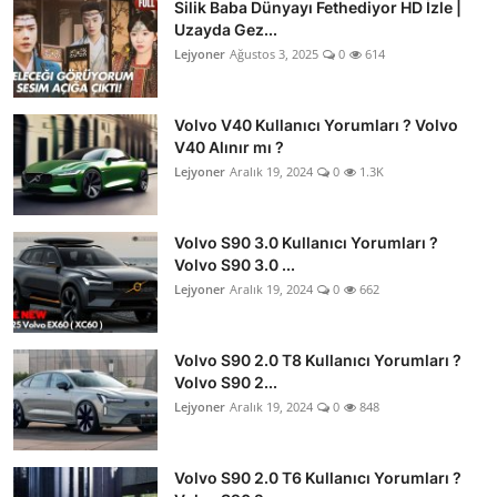
Silik Baba Dünyayı Fethediyor HD İzle |
Uzayda Gez...
Lejyoner
Ağustos 3, 2025
0
614
Volvo V40 Kullanıcı Yorumları ? Volvo
V40 Alınır mı ?
Lejyoner
Aralık 19, 2024
0
1.3K
Volvo S90 3.0 Kullanıcı Yorumları ?
Volvo S90 3.0 ...
Lejyoner
Aralık 19, 2024
0
662
Volvo S90 2.0 T8 Kullanıcı Yorumları ?
Volvo S90 2...
Lejyoner
Aralık 19, 2024
0
848
Volvo S90 2.0 T6 Kullanıcı Yorumları ?