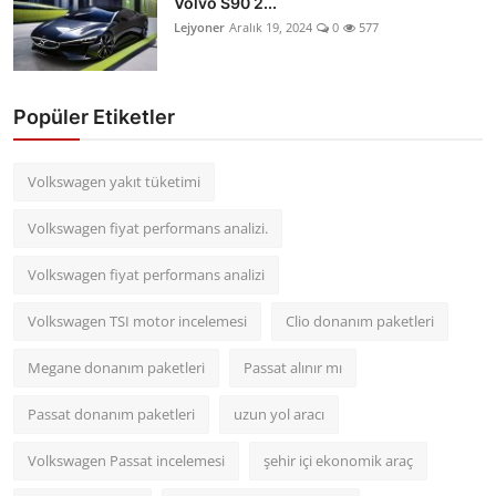
Volvo S90 2...
Lejyoner
Aralık 19, 2024
0
577
Popüler Etiketler
Volkswagen yakıt tüketimi
Volkswagen fiyat performans analizi.
Volkswagen fiyat performans analizi
Volkswagen TSI motor incelemesi
Clio donanım paketleri
Megane donanım paketleri
Passat alınır mı
Passat donanım paketleri
uzun yol aracı
Volkswagen Passat incelemesi
şehir içi ekonomik araç