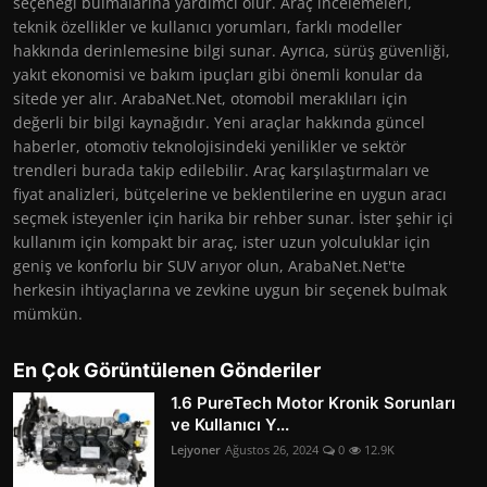
seçeneği bulmalarına yardımcı olur. Araç incelemeleri,
teknik özellikler ve kullanıcı yorumları, farklı modeller
hakkında derinlemesine bilgi sunar. Ayrıca, sürüş güvenliği,
yakıt ekonomisi ve bakım ipuçları gibi önemli konular da
sitede yer alır. ArabaNet.Net, otomobil meraklıları için
değerli bir bilgi kaynağıdır. Yeni araçlar hakkında güncel
haberler, otomotiv teknolojisindeki yenilikler ve sektör
trendleri burada takip edilebilir. Araç karşılaştırmaları ve
fiyat analizleri, bütçelerine ve beklentilerine en uygun aracı
seçmek isteyenler için harika bir rehber sunar. İster şehir içi
kullanım için kompakt bir araç, ister uzun yolculuklar için
geniş ve konforlu bir SUV arıyor olun, ArabaNet.Net'te
herkesin ihtiyaçlarına ve zevkine uygun bir seçenek bulmak
mümkün.
En Çok Görüntülenen Gönderiler
1.6 PureTech Motor Kronik Sorunları
ve Kullanıcı Y...
Lejyoner
Ağustos 26, 2024
0
12.9K