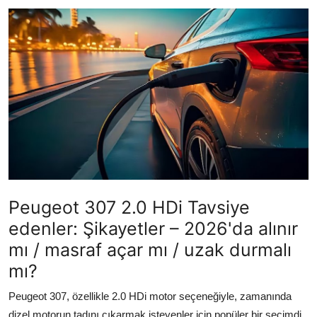
İkinci El & Ekspertiz
Muayene & Emisyon
Trafik Cezaları & Mevzuat
Ehliyet & Ruhsat İşlemleri
Sigorta & Kasko
Yakıt, LPG & Elektrikli
Peugeot 307 2.0 HDi Tavsiye
edenler: Şikayetler – 2026'da alınır
mı / masraf açar mı / uzak durmalı
mı?
Peugeot 307, özellikle 2.0 HDi motor seçeneğiyle, zamanında
dizel motorun tadını çıkarmak isteyenler için popüler bir seçimdi.