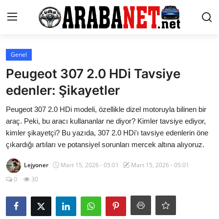
Giriş yapmak
Kayıt olmak
Genel
Peugeot 307 2.0 HDi Tavsiye
Anasayfa
edenler: Şikayetler
İletişim
Peugeot 307 2.0 HDi modeli, özellikle dizel motoruyla bilinen bir
araç. Peki, bu aracı kullananlar ne diyor? Kimler tavsiye ediyor,
Araba Markaları
kimler şikayetçi? Bu yazıda, 307 2.0 HDi'ı tavsiye edenlerin öne
çıkardığı artıları ve potansiyel sorunları mercek altına alıyoruz.
Paketler
Lejyoner
Mart 15, 2026 - 05:01
Mart 15, 2026 - 05:01
Karşılaştırmalar
0
30
Kronik Sorunlar
Bakım & Arıza Çözümleri