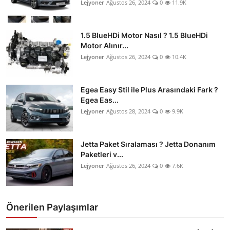
Lejyoner
Ağustos 26, 2024
0
11.9K
1.5 BlueHDi Motor Nasıl ? 1.5 BlueHDi
Motor Alınır...
Lejyoner
Ağustos 26, 2024
0
10.4K
Egea Easy Stil ile Plus Arasındaki Fark ?
Egea Eas...
Lejyoner
Ağustos 28, 2024
0
9.9K
Jetta Paket Sıralaması ? Jetta Donanım
Paketleri v...
Lejyoner
Ağustos 26, 2024
0
7.6K
Önerilen Paylaşımlar