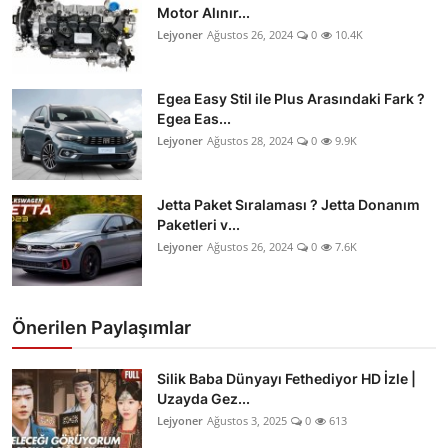
Motor Alınır...
Lejyoner
Ağustos 26, 2024
0
10.4K
Egea Easy Stil ile Plus Arasındaki Fark ?
Egea Eas...
Lejyoner
Ağustos 28, 2024
0
9.9K
Jetta Paket Sıralaması ? Jetta Donanım
Paketleri v...
Lejyoner
Ağustos 26, 2024
0
7.6K
Önerilen Paylaşımlar
Silik Baba Dünyayı Fethediyor HD İzle |
Uzayda Gez...
Lejyoner
Ağustos 3, 2025
0
613