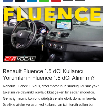
İkinci El & Ekspertiz
Muayene & Emisyon
Trafik Cezaları & Mevzuat
Ehliyet & Ruhsat İşlemleri
Sigorta & Kasko
Yakıt, LPG & Elektrikli
Renault Fluence 1.5 dCi Kullanıcı
Yorumları - Fluence 1.5 dCi Alınır mı?
Renault Fluence 1.5 dCi, dizel motorunun sunduğu düşük yakıt
tüketimi ve dayanıklılığıyla dikkat çeken bir sedan modelidir.
Geniş iç hacmi, konforlu sürüşü ve teknolojik donanımlarıyla
özellikle aileler ve uzun yol kullanıcıları için tercih edilen bu