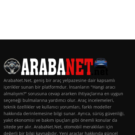
ArabaNet.Net, geniş bir araç yelpazesine dair kapsamlı
içerikler sunan bir platformdur. İnsanların "Hangi aracı
almalıyım?" sorusuna cevap ararken ihtiyaçlarına en uygun
seçeneği bulmalarına yardımcı olur. Araç incelemeleri,
teknik özellikler ve kullanıcı yorumları, farklı modeller
hakkında derinlemesine bilgi sunar. Ayrıca, sürüş güvenliği,
yakıt ekonomisi ve bakım ipuçları gibi önemli konular da
sitede yer alır. ArabaNet.Net, otomobil meraklıları için
değerli bir bilgi kaynağıdır. Yeni araçlar hakkında güncel