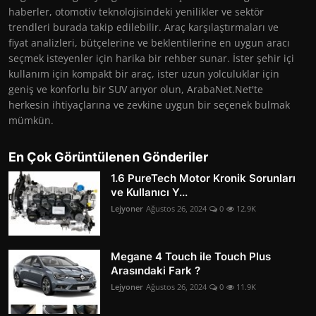
haberler, otomotiv teknolojisindeki yenilikler ve sektör
trendleri burada takip edilebilir. Araç karşılaştırmaları ve
fiyat analizleri, bütçelerine ve beklentilerine en uygun aracı
seçmek isteyenler için harika bir rehber sunar. İster şehir içi
kullanım için kompakt bir araç, ister uzun yolculuklar için
geniş ve konforlu bir SUV arıyor olun, ArabaNet.Net'te
herkesin ihtiyaçlarına ve zevkine uygun bir seçenek bulmak
mümkün.
En Çok Görüntülenen Gönderiler
1.6 PureTech Motor Kronik Sorunları
ve Kullanıcı Y...
Lejyoner
Ağustos 26, 2024
0
12.9K
Megane 4 Touch ile Touch Plus
Arasındaki Fark ?
Lejyoner
Ağustos 26, 2024
0
11.9K