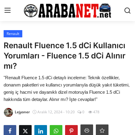
Giriş yapmak
Kayıt olmak
Renault
Renault Fluence 1.5 dCi Kullanıcı
Anasayfa
Yorumları - Fluence 1.5 dCi Alınır
İletişim
mı?
Araba Markaları
"Renault Fluence 1.5 dCi detaylı inceleme: Teknik özellikler,
donanım paketleri ve kullanıcı yorumlarıyla düşük yakıt tüketimi,
Paketler
geniş iç hacmi ve dayanıklı dizel motoruyla Fluence 1.5 dCi
hakkında tüm detaylar. Alınır mı? İşte cevaplar!"
Karşılaştırmalar
Lejyoner
Aralık 12, 2024 - 10:20
0
478
Kronik Sorunlar
Bakım & Arıza Çözümleri