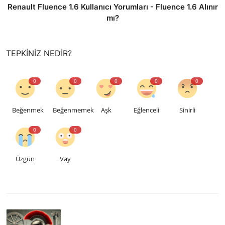
Renault Fluence 1.6 Kullanıcı Yorumları - Fluence 1.6 Alınır
mı?
TEPKINIZ NEDIR?
0
0
0
0
0
Beğenmek
Beğenmemek
Aşk
Eğlenceli
Sinirli
0
0
Üzgün
Vay