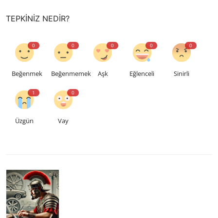
TEPKINIZ NEDIR?
0
0
0
0
0
Beğenmek
Beğenmemek
Aşk
Eğlenceli
Sinirli
1
0
Üzgün
Vay