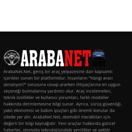
ArabaNet.Net, geniş bir araç yelpazesine dair kapsamlı
içerikler sunan bir platformdur. İnsanların "Hangi aracı
almalıyım?" sorusuna cevap ararken ihtiyaçlarına en uygun
seçeneği bulmalarına yardımcı olur. Araç incelemeleri,
teknik özellikler ve kullanıcı yorumları, farklı modeller
hakkında derinlemesine bilgi sunar. Ayrıca, sürüş güvenliği,
yakıt ekonomisi ve bakım ipuçları gibi önemli konular da
sitede yer alır. ArabaNet.Net, otomobil meraklıları için
değerli bir bilgi kaynağıdır. Yeni araçlar hakkında güncel
haberler, otomotiv teknolojisindeki yenilikler ve sektör