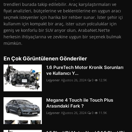
trendleri burada takip edilebilir. Araç karşılaştırmaları ve
fiyat analizleri, bütçelerine ve beklentilerine en uygun aracı
seçmek isteyenler için harika bir rehber sunar. İster şehir içi
kullanım için kompakt bir araç, ister uzun yolculuklar için
geniş ve konforlu bir SUV arıyor olun, ArabaNet.Net'te
herkesin ihtiyaçlarına ve zevkine uygun bir seçenek bulmak
mümkün.
En Çok Görüntülenen Gönderiler
1.6 PureTech Motor Kronik Sorunları
ve Kullanıcı Y...
Lejyoner
Ağustos 26, 2024
0
12.9K
Megane 4 Touch ile Touch Plus
Arasındaki Fark ?
Lejyoner
Ağustos 26, 2024
0
11.9K