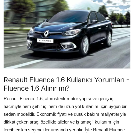
İkinci El & Ekspertiz
Muayene & Emisyon
Trafik Cezaları & Mevzuat
Ehliyet & Ruhsat İşlemleri
Sigorta & Kasko
Yakıt, LPG & Elektrikli
Renault Fluence 1.6 Kullanıcı Yorumları -
Fluence 1.6 Alınır mı?
Renault Fluence 1.6, atmosferik motor yapısı ve geniş iç
hacmiyle hem şehir içi hem de uzun yol kullanımı için uygun bir
sedan modelidir. Ekonomik fiyatı ve düşük bakım maliyetleriyle
dikkat çeken araç, özellikle aileler ve iş amaçlı kullanım için
tercih edilen seçenekler arasında yer alır. İşte Renault Fluence