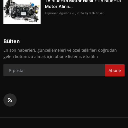
1.5 BlueHDi Motor Nasıl ? 1.5 BlueHDi
Motor Alınır...
Lejyoner
Ağustos 26, 2024
0
10.4K
Bülten
En son haberleri, güncellemeleri ve özel teklifleri doğrudan
gelen kutunuza almak için abone listemize katılın
Abone