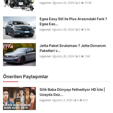
Lejyoner
Ağustos 26, 2024
0
10.4K
Egea Easy Stil ile Plus Arasındaki Fark ?
Egea Eas...
Lejyoner
Ağustos 28, 2024
0
9.9K
Jetta Paket Sıralaması ? Jetta Donanım
Paketleri v...
Lejyoner
Ağustos 26, 2024
0
7.6K
Önerilen Paylaşımlar
Silik Baba Dünyayı Fethediyor HD İzle |
Uzayda Gez...
Lejyoner
Ağustos 3, 2025
0
613