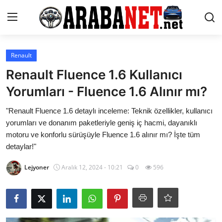
Giriş yapmak
Kayıt olmak
Renault
Renault Fluence 1.6 Kullanıcı
Anasayfa
Yorumları - Fluence 1.6 Alınır mı?
İletişim
"Renault Fluence 1.6 detaylı inceleme: Teknik özellikler, kullanıcı
yorumları ve donanım paketleriyle geniş iç hacmi, dayanıklı
Araba Markaları
motoru ve konforlu sürüşüyle Fluence 1.6 alınır mı? İşte tüm
detaylar!"
Paketler
Lejyoner
Aralık 12, 2024 - 10:21
0
596
Karşılaştırmalar
Kronik Sorunlar
Bakım & Arıza Çözümleri