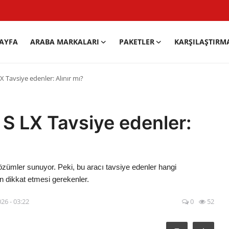
AYFA
ARABA MARKALARI
PAKETLER
KARŞILAŞTIRM
X Tavsiye edenler: Alınır mı?
S LX Tavsiye edenler:
özümler sunuyor. Peki, bu aracı tavsiye edenler hangi
in dikkat etmesi gerekenler.
26 - 03:22
0
52