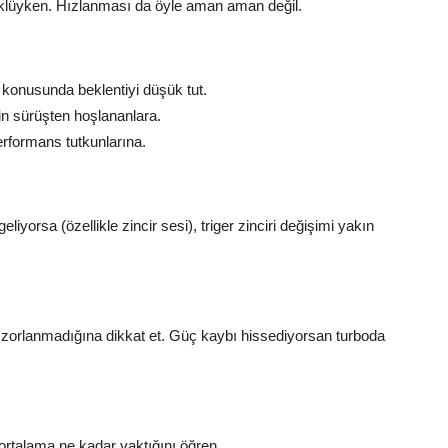
 yüklüyken. Hızlanması da öyle aman aman değil.
onusunda beklentiyi düşük tut.
n sürüşten hoşlananlara.
erformans tutkunlarına.
iyorsa (özellikle zincir sesi), triger zinciri değişimi yakın
zorlanmadığına dikkat et. Güç kaybı hissediyorsan turboda
n ortalama ne kadar yaktığını öğren.