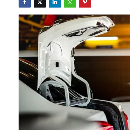
Bakım & Arıza Çözümleri
İkinci El & Ekspertiz
Muayene & Emisyon
Trafik Cezaları & Mevzuat
Ehliyet & Ruhsat İşlemleri
Sigorta & Kasko
Yakıt, LPG & Elektrikli