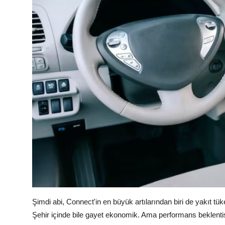
Şimdi abi, Connect'in en büyük artılarından biri de yakıt tük
Şehir içinde bile gayet ekonomik. Ama performans beklentisi