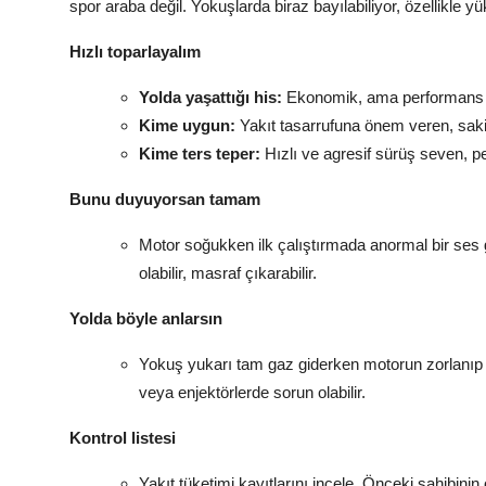
spor araba değil. Yokuşlarda biraz bayılabiliyor, özellikle
Hızlı toparlayalım
Yolda yaşattığı his:
Ekonomik, ama performans k
Kime uygun:
Yakıt tasarrufuna önem veren, saki
Kime ters teper:
Hızlı ve agresif sürüş seven, p
Bunu duyuyorsan tamam
Motor soğukken ilk çalıştırmada anormal bir ses gel
olabilir, masraf çıkarabilir.
Yolda böyle anlarsın
Yokuş yukarı tam gaz giderken motorun zorlanıp 
veya enjektörlerde sorun olabilir.
Kontrol listesi
Yakıt tüketimi kayıtlarını incele. Önceki sahibini