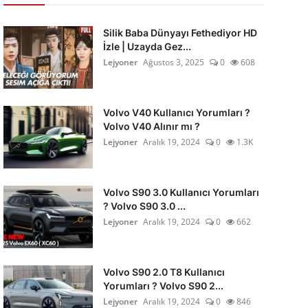
Silik Baba Dünyayı Fethediyor HD
İzle | Uzayda Gez...
Lejyoner
Ağustos 3, 2025
0
608
Volvo V40 Kullanıcı Yorumları ?
Volvo V40 Alınır mı ?
Lejyoner
Aralık 19, 2024
0
1.3K
Volvo S90 3.0 Kullanıcı Yorumları
? Volvo S90 3.0 ...
Lejyoner
Aralık 19, 2024
0
662
Volvo S90 2.0 T8 Kullanıcı
Yorumları ? Volvo S90 2...
Lejyoner
Aralık 19, 2024
0
846