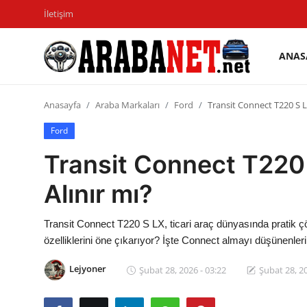
İletişim
ANAS
Giriş
Kayıt
yapmak
olmak
Anasayfa
Araba Markaları
Ford
Transit Connect T220 S L
Anasayfa
Ford
Transit Connect T220 
İletişim
Alınır mı?
Araba Markaları
Paketler
Transit Connect T220 S LX, ticari araç dünyasında pratik ç
özelliklerini öne çıkarıyor? İşte Connect almayı düşünenler
Karşılaştırmalar
Lejyoner
Şubat 28, 2026 - 03:22
Şubat 28, 20
Kronik Sorunlar