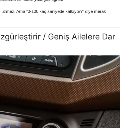
ni üzmez. Ama "0-100 kaç saniyede kalkıyor?" diye merak
zgürleştirir / Geniş Ailelere Dar