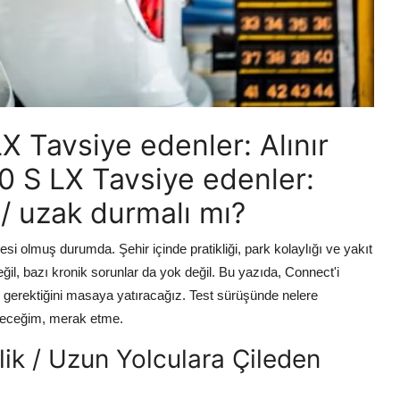
 Tavsiye edenler: Alınır
0 S LX Tavsiye edenler:
 / uzak durmalı mı?
desi olmuş durumda. Şehir içinde pratikliği, park kolaylığı ve yakıt
değil, bazı kronik sorunlar da yok değil. Bu yazıda, Connect'i
n gerektiğini masaya yatıracağız. Test sürüşünde nelere
eyeceğim, merak etme.
nlik / Uzun Yolculara Çileden