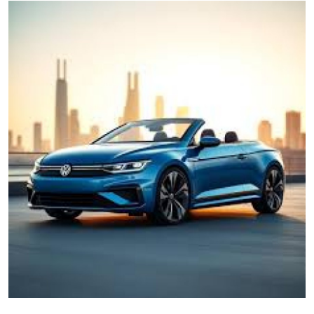
İkinci El & Ekspertiz
Muayene & Emisyon
Trafik Cezaları & Mevzuat
Ehliyet & Ruhsat İşlemleri
Sigorta & Kasko
Yakıt, LPG & Elektrikli