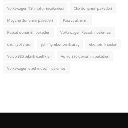
Volkswagen TSI motor incelemesi
Clio donanım paketleri
Megane donanım paketleri
Passat alınır mı
Passat donanım paketleri
Volkswagen Passat incelemesi
uzun yol aracı
şehir içi ekonomik araç
ekonomik sedan
Volvo S80 teknik özellikler
Volvo S80 donanım paketleri
Volkswagen dizel motor incelemesi