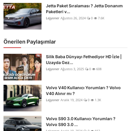
Jetta Paket Sıralaması ? Jetta Donanım
Paketleri v...
Lejyoner
Ağustos 26, 2024
0
7.6K
Önerilen Paylaşımlar
Silik Baba Dünyayı Fethediyor HD İzle |
Uzayda Gez...
Lejyoner
Ağustos 3, 2025
0
608
Volvo V40 Kullanıcı Yorumları ? Volvo
V40 Alınır mı ?
Lejyoner
Aralık 19, 2024
0
1.3K
Volvo S90 3.0 Kullanıcı Yorumları ?
Volvo S90 3.0 ...
Lejyoner
Aralık 19, 2024
0
662