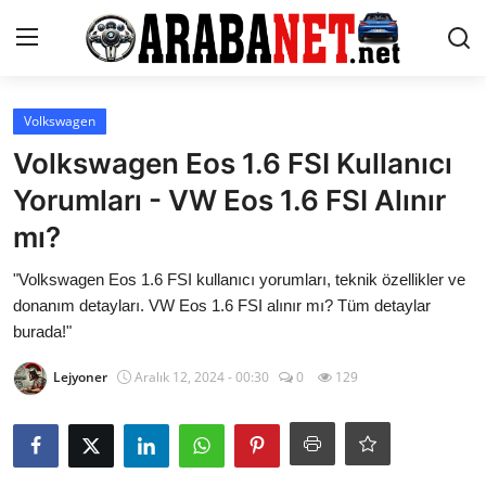
Giriş yapmak
Kayıt olmak
Volkswagen
Volkswagen Eos 1.6 FSI Kullanıcı
Anasayfa
Yorumları - VW Eos 1.6 FSI Alınır
İletişim
mı?
Araba Markaları
"Volkswagen Eos 1.6 FSI kullanıcı yorumları, teknik özellikler ve
donanım detayları. VW Eos 1.6 FSI alınır mı? Tüm detaylar
Paketler
burada!"
Karşılaştırmalar
Lejyoner
Aralık 12, 2024 - 00:30
0
129
Kronik Sorunlar
Bakım & Arıza Çözümleri